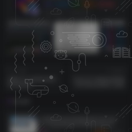
0
3128
0
270
143W+
这家伙很懒，什么都没有写...
sam机架内带四套综合效果【唱歌，男变女，应有尽有】
莱音.喵人声贴唱后期混音教程-共200集
上一篇
下一篇
玛雅ESI 声卡搭载机架教程
艾肯4代声卡搭载机架通用教
常用机架都有
程常用的机架搭载方法都有
相关推荐
全网独家首发变声精调教程附带市面大部分
声卡及虚拟跳线教程内带精调好最新变声效
果包
3462
8个月前
68
K币