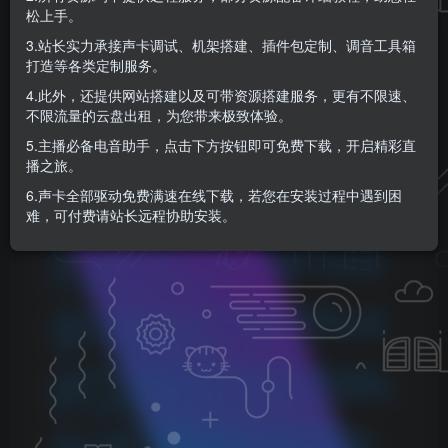
KK音频官方
松上手。
关注
私信
8个月前更新
3.站长实力承接声卡调试、机架搭建、插件包定制、调音工具箱
0
114
5
打造等各类定制服务。
4.此外，还提供网站搭建以及可带资源搭建服务，更有不限速、
不限流量的云盘出租，为您带来极致体验。
5.主播必备电音助手，点击下方按钮即可免费下载，开启精彩直
播之旅。
©
版权声明
6.声卡全部驱动免费满速在线下载，若您在安装过程中遇到困
难，可付费请站长远程协助安装。
1.本站所分享的资源均收集自网络，仅供学习参考，旨在帮
助用户了解相关音频知识与技术。所有资源仅用于个人学习
用途，使用者在下载后 24 小时内请自觉删除，若需长期使
用，请购买正版以支持创作者。
2.本站不承担因使用这些资源所引发的任何法律责任，如出
现版权纠纷或其他法律问题，与本站无关。用户在使用资源
过程中，应自行确保合法合规。
3.若您发现本站发布的内容侵犯到您的权益，请联系侵权处
理邮箱：1280059799@qq.com，我们会在24小时内删除侵权
内容，敬请原谅！
4.此外，本站部分资源存储依托云盘，若您发现链接失效，