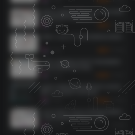
创新声卡KX驱动关联Studio One 机架直播跳
线设置教程附带连线效果文件
1932
8个月前
5
K币
玛雅44 maya44 声卡机架直播跳线设置教程
1344
8个月前
5
K币
艾肯声卡调试教程全系列声卡跳线视频教程
超全超详细调音师必学课程
1291
8个月前
50
K币
集成声卡搭载机架教程独家录制手法简单易
懂带工具【集成声卡变声必备】
1233
8个月前
50
K币
马头声卡MOTU UltraLite-Mk5机架直播跳线
I/O路由设置教程(附驱动官方下载)
8个月前
1083