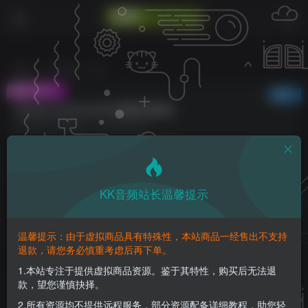
首页
声卡跳线
正文
付费视频
已售 1
Apogee DeskTop声卡搭载机架教程
此内容为付费视频，请付费后查看
10
K币
免费
免费
钻石会员
至尊会员
KK音频站长温馨提示
登录购买
请登录购买，否则密码遗忘或资源丢失需重新购买，链接失效请加微
温馨提示：由于虚拟商品具有特殊性，本站商品一经售出不支持
信：yqyptys
退款，请您务必慎重考虑后再下单。
1.本站专注于提供虚拟商品资源。鉴于其特性，购买后无法退
款，望您谨慎抉择。
Apogee DeskTop声卡搭载机架教程
2.所有资源均不提供远程服务，部分资源配备详细教程，助您轻