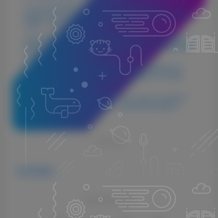
2.本站不承担因使用这些资源所引发的任何法律责任，如出
现版权纠纷或其他法律问题，与本站无关。用户在使用资源
过程中，应自行确保合法合规。
3.若您发现本站发布的内容侵犯到您的权益，请联系侵权处
理邮箱：1280059799@qq.com，我们会在24小时内删除侵权
内容，敬请原谅！
4.此外，本站部分资源存储依托云盘，若您发现链接失效，
请随时联系我们，我们会尽快更新，以便您的学习不受影
响。感谢您的理解与配合。
5.本站所有资源均不包括远程安装，如小白自己不会安装不
建议购买，否则本站不支持退款，远程安装联系客服50一
次。
THE END
VST插件
喜欢就支持以下吧