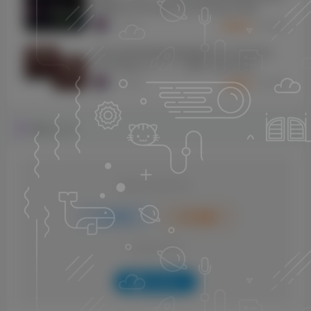
整套装]Three-Body Technology Deep
Vintage v1.0.3 R2R [WiN, MacOSX]
2960
9个月前
10
K币
（137.9MB+702.5MB）
[标志性饱和度激励剪辑器]Pulsar Modular
P44 Magnum v1.1.1 [WiN, MacOSX]
（11.7MB+49.6MB）
2258
9个月前
5
K币
评论
抢沙发
请登录后发表评论
登录
注册
社交账号登录
QQ登录