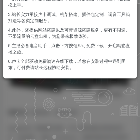
松上手。
KK音频官方
关注
私信
3.站长实力承接声卡调试、机架搭建、插件包定制、调音工具箱
9个月前更新
打造等各类定制服务。
0
3706
10
4.此外，还提供网站搭建以及可带资源搭建服务，更有不限速、
不限流量的云盘出租，为您带来极致体验。
5.主播必备电音助手，点击下方按钮即可免费下载，开启精彩直
播之旅。
6.声卡全部驱动免费满速在线下载，若您在安装过程中遇到困
难，可付费请站长远程协助安装。
安装方法：
直接安装，免激活版本。
Zynaptiq 是一家德国开发商，专门从事音频分析和处理工
具，包括插件，例如 Unmixdrums，能够消除或突出鼓和打