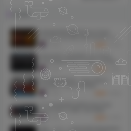
Magnum v1.1.1 [WiN,
MacOSX]
相关推荐
（11.7MB+49.6MB）
[总线混音母带处理插件包]Joey Sturgis
Tones Bus Glue Billy Decker Bundle v1.0.5-
SEnki [WiN]（64.5MB）
7734
5个月前
3
K币
[顶尖的全新人声混音插件] Joey Sturgis
Tones Howard Benson Vocals v1.0.6-SEnki
[WiN]（18.1MB）
5895
5个月前
3
K币
插件联盟效果器全套 – Plugin Alliance
Complete 2.14.2019 WIN MAC
5609
9个月前
3
K币
[14个综合混音插件合集]Zynaptiq Plugin
Bundle 2025-01 [WiN]（864.83MB）
3706
9个月前
5
K币
[更新：12 合 1 三体AI传奇硬件模拟效果器完