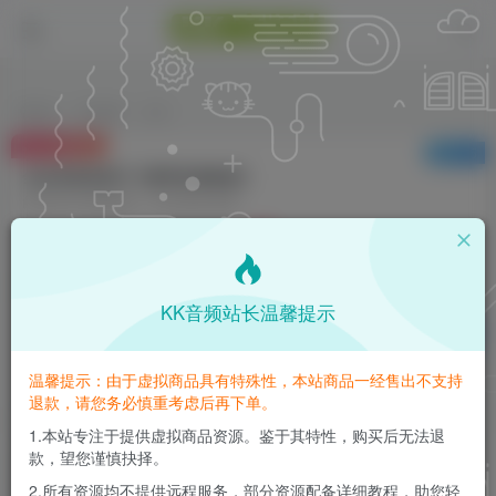
首页
VST插件
正文
付费资源
已售 25
全自动电音助手【附带安装教程】
此内容为付费资源，请付费后查看
5
K币
免费
免费
钻石会员
至尊会员
KK音频站长温馨提示
登录购买
请登录购买，否则密码遗忘或资源丢失需重新购买，链接失效请加微
温馨提示：由于虚拟商品具有特殊性，本站商品一经售出不支持
信：yqyptys
退款，请您务必慎重考虑后再下单。
1.本站专注于提供虚拟商品资源。鉴于其特性，购买后无法退
款，望您谨慎抉择。
[14个综合混音插件合集]Zynaptiq Plugin Bundle
2025-01 [WiN]（864.83MB）
2.所有资源均不提供远程服务，部分资源配备详细教程，助您轻