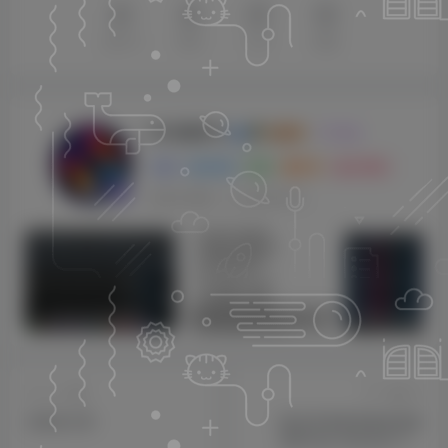
点赞
10
赞赏
分享
收藏
KK音频官方
关注
0
3128
0
270
143W+
这家伙很懒，什么都没有写...
sam机架内带四套综合效果【唱歌，男变女，应有尽有】
莱音.喵人声贴唱后期混音教程-共200集
上一篇
下一篇
无更多文章
[标志性饱和度激励剪辑
器]Pulsar Modular P44