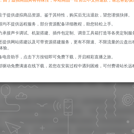
于提供服务质量获得更好访问体验与学习交流，与本站所发的资
仅供24小时内个人学习研究，如需商业用途，请通过文章里的
专注于提供虚拟商品资源。鉴于其特性，购买后无法退款，望您谨慎抉择。
资源均不提供远程服务，部分资源配备详细教程，助您轻松上手。
评以及购买，并不储存资料，本站人员不对安装、使用上支持，请
实力承接声卡调试、机架搭建、插件包定制、调音工具箱打造等各类定制服
，还提供网站搭建以及可带资源搭建服务，更有不限速、不限流量的云盘出
出判断和评估，所有风险和责任由您独自承担。任何情况下，因
体验。
包括资源的不完整性，不能使用等），我们均不承担任何法律责
必备电音助手，点击下方按钮即可免费下载，开启精彩直播之旅。
技术自动返回的，本站仅此作为一个介绍您或贵公司的购买信息，版
全部驱动免费满速在线下载，若您在安装过程中遇到困难，可付费请站长远
失灵、或人为操作疏忽而全部或部分中断、延迟、遗漏、误导或
如：特殊地区网盘功能使用差异，网盘个人账号限速等问题），本
适合于特定目的或不侵犯知识产权的保证。不保证本网信息的绝
台。任何形式的未经授权而使用本网站信息的行为将违反版权法
脑上显示本站。你不可以在新闻组、邮件组或公告栏里张贴本站