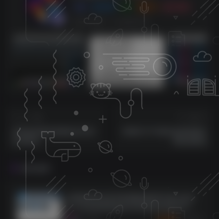
0
3128
0
270
143W+
这家伙很懒，什么都没有写...
sam机架内带四套综合效果【唱歌，男变女，应有尽有】
莱音.喵人声贴唱后期混音教程-共200集
上一篇
下一篇
SAR虚拟通道搭载机架详细
莱维特 声卡驱动设置搭载常
使用教程
用机架教程
相关推荐
全网独家首发变声精调教程附带市面大部分
声卡及虚拟跳线教程内带精调好最新变声效
果包
3462
8个月前
68
K币