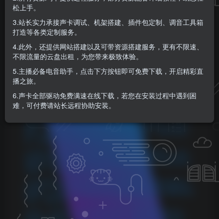
KK音频官方
松上手。
关注
私信
8个月前更新
3.站长实力承接声卡调试、机架搭建、插件包定制、调音工具箱
0
122
11
打造等各类定制服务。
4.此外，还提供网站搭建以及可带资源搭建服务，更有不限速、
不限流量的云盘出租，为您带来极致体验。
5.主播必备电音助手，点击下方按钮即可免费下载，开启精彩直
播之旅。
©
版权声明
6.声卡全部驱动免费满速在线下载，若您在安装过程中遇到困
难，可付费请站长远程协助安装。
1.本站所分享的资源均收集自网络，仅供学习参考，旨在帮
助用户了解相关音频知识与技术。所有资源仅用于个人学习
用途，使用者在下载后 24 小时内请自觉删除，若需长期使
用，请购买正版以支持创作者。
2.本站不承担因使用这些资源所引发的任何法律责任，如出
现版权纠纷或其他法律问题，与本站无关。用户在使用资源
过程中，应自行确保合法合规。
3.若您发现本站发布的内容侵犯到您的权益，请联系侵权处
理邮箱：1280059799@qq.com，我们会在24小时内删除侵权
内容，敬请原谅！
4.此外，本站部分资源存储依托云盘，若您发现链接失效，