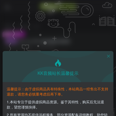
首页
声卡跳线
正文
付费视频
Zen Go 声卡 驱动搭载机架教程
共4集
此内容为付费视频，请付费后查看
10
K币
免费
免费
钻石会员
至尊会员
KK音频站长温馨提示
登录购买
请登录购买，否则密码遗忘或资源丢失需重新购买，链接失效请加微
温馨提示：由于虚拟商品具有特殊性，本站商品一经售出不支持
信：yqyptys
退款，请您务必慎重考虑后再下单。
1.本站专注于提供虚拟商品资源。鉴于其特性，购买后无法退
款，望您谨慎抉择。
Zen Go 声卡 驱动搭载机架教程
2.所有资源均不提供远程服务，部分资源配备详细教程，助您轻