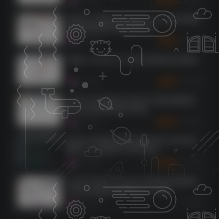
创新声卡KX驱动关联Studio One 机架直播跳
线设置教程附带连线效果文件
1932
8个月前
5
K币
玛雅44 maya44 声卡机架直播跳线设置教程
1344
8个月前
5
K币
艾肯声卡调试教程全系列声卡跳线视频教程
超全超详细调音师必学课程
1291
8个月前
50
K币
集成声卡搭载机架教程独家录制手法简单易
懂带工具【集成声卡变声必备】
1233
8个月前
50
K币
马头声卡MOTU UltraLite-Mk5机架直播跳线
I/O路由设置教程(附驱动官方下载)
8个月前
1084