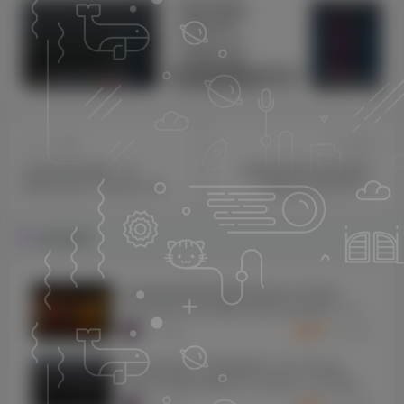
sam机架内带四套综合效果【唱歌，男变女，应有尽有】
莱音.喵人声贴唱后期混音教程-共200集
上一篇
下一篇
恐龙母带效果器！IK
超经典母带压缩效果器！
Multimedia T-RackS 5 MAX
Vertigo Sound VSC-3
v2 v5.10.4 U2B MAC
v1.6.93 WIN&MAC U2B
相关推荐
[总线混音母带处理插件包]Joey Sturgis
Tones Bus Glue Billy Decker Bundle v1.0.5-
SEnki [WiN]（64.5MB）
7735
5个月前
3
K币
[顶尖的全新人声混音插件] Joey Sturgis
Tones Howard Benson Vocals v1.0.6-SEnki
[WiN]（18.1MB）