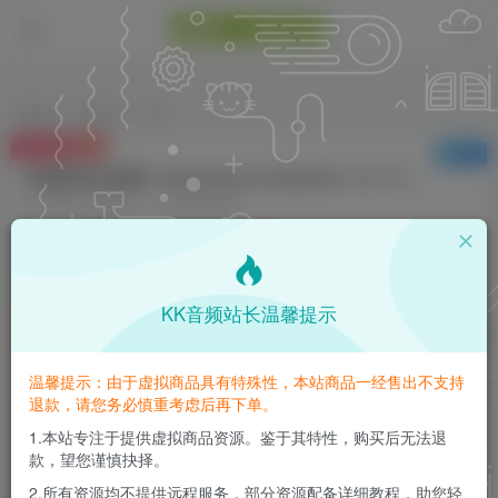
首页
VST插件
正文
付费资源
已售 1
AI智能动态均衡器！Wavesfactory Equalizer v1.0.1 U2B MAC
此内容为付费资源，请付费后查看
3
K币
免费
免费
钻石会员
至尊会员
KK音频站长温馨提示
登录购买
请登录购买，否则密码遗忘或资源丢失需重新购买，链接失效请加微
温馨提示：由于虚拟商品具有特殊性，本站商品一经售出不支持
信：yqyptys
退款，请您务必慎重考虑后再下单。
1.本站专注于提供虚拟商品资源。鉴于其特性，购买后无法退
款，望您谨慎抉择。
AI智能动态均衡器！Wavesfactory Equalizer
v1.0.1 U2B MAC
2.所有资源均不提供远程服务，部分资源配备详细教程，助您轻