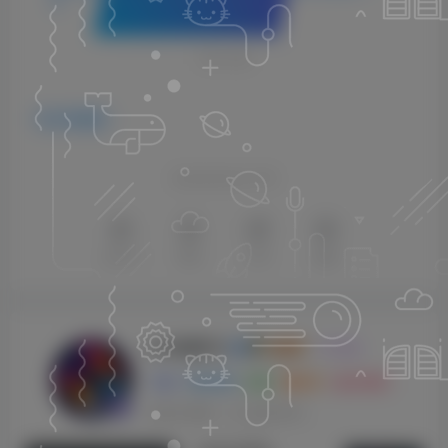
次。
THE END
VST插件
喜欢就支持以下吧
点赞
10
赞赏
分享
收藏
KK音频官方
关注
0
3128
0
270
143W+
这家伙很懒，什么都没有写...