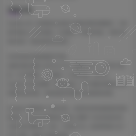
详细介绍
Equalizer 是一款智能且自动执行均衡处理的音频插件。它是
最字面意义上的均衡器；它试图让一切变得均衡。不要只听
我们的话 – 现在就亲自尝试吧！
并非所有的均衡器都是平等的
该插件通过将输入信号分为 32 个频段来工作。对于每个频
段，它计算增益，然后确定一个目标音量。基于此，
Equalizer 独立地调整（增加或减少）每个频段的增益以达到
期望的目标音量。有效地使所有频率具有相同的音量。
Equalizer 显著简化了混音过程，以前所未有的速度提供高质
量结果。Equalizer 瞬间执行传统上需要广泛自动化的任务，
为您节省大量时间。此外，它实现了这一点的同时最小化了
CPU 消耗，确保了高效的性能。