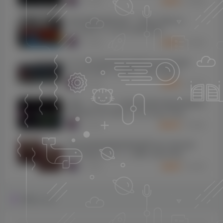
5895
5个月前
3
K币
插件联盟效果器全套 – Plugin Alliance
Complete 2.14.2019 WIN MAC
5609
9个月前
3
K币
[14个综合混音插件合集]Zynaptiq Plugin
Bundle 2025-01 [WiN]（864.83MB）
3707
9个月前
5
K币
[更新：12 合 1 三体AI传奇硬件模拟效果器完
整套装]Three-Body Technology Deep
Vintage v1.0.3 R2R [WiN, MacOSX]
2962
9个月前
10
K币
（137.9MB+702.5MB）
[标志性饱和度激励剪辑器]Pulsar Modular
P44 Magnum v1.1.1 [WiN, MacOSX]
（11.7MB+49.6MB）
2260
9个月前
5
K币
评论
抢沙发