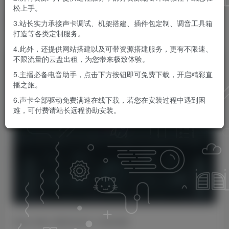
松上手。
KK音频官方
关注
私信
3.站长实力承接声卡调试、机架搭建、插件包定制、调音工具箱
9个月前更新
打造等各类定制服务。
0
131
10
4.此外，还提供网站搭建以及可带资源搭建服务，更有不限速、
不限流量的云盘出租，为您带来极致体验。
5.主播必备电音助手，点击下方按钮即可免费下载，开启精彩直
播之旅。
6.声卡全部驱动免费满速在线下载，若您在安装过程中遇到困
难，可付费请站长远程协助安装。
Team Xdb | 2024.02.24 | 15.66 MB