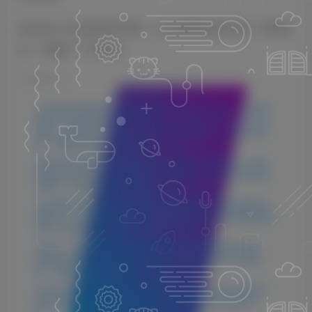
Equalizer 从过多的地方取出，并在需要的地方添加。简单来
说，它就是一个均衡器。
©
版权声明
1.本站所分享的资源均收集自网络，仅供学习参考，旨在帮
助用户了解相关音频知识与技术。所有资源仅用于个人学习
用途，使用者在下载后 24 小时内请自觉删除，若需长期使
用，请购买正版以支持创作者。
2.本站不承担因使用这些资源所引发的任何法律责任，如出
现版权纠纷或其他法律问题，与本站无关。用户在使用资源
过程中，应自行确保合法合规。
3.若您发现本站发布的内容侵犯到您的权益，请联系侵权处
理邮箱：1280059799@qq.com，我们会在24小时内删除侵权
内容，敬请原谅！
4.此外，本站部分资源存储依托云盘，若您发现链接失效，
请随时联系我们，我们会尽快更新，以便您的学习不受影
响。感谢您的理解与配合。
5.本站所有资源均不包括远程安装，如小白自己不会安装不
建议购买，否则本站不支持退款，远程安装联系客服50一