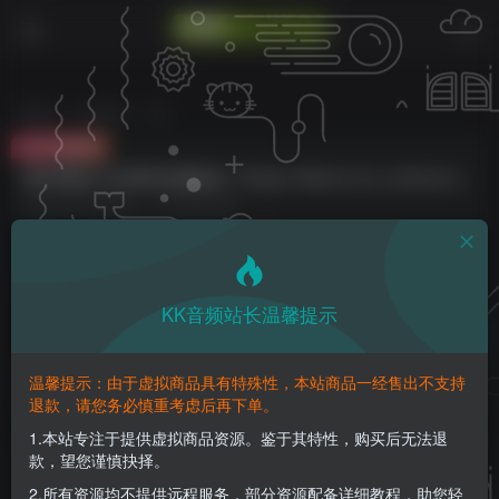
首页
VST插件
正文
付费资源
插件联盟之专业简约的通道条！Plugin Alliance bx_enhancer v1.0.0 WIN&MAC
此内容为付费资源，请付费后查看
3
K币
免费
免费
钻石会员
至尊会员
KK音频站长温馨提示
登录购买
请登录购买，否则密码遗忘或资源丢失需重新购买，链接失效请加微
温馨提示：由于虚拟商品具有特殊性，本站商品一经售出不支持
信：yqyptys
退款，请您务必慎重考虑后再下单。
1.本站专注于提供虚拟商品资源。鉴于其特性，购买后无法退
款，望您谨慎抉择。
插件联盟之专业简约的通道条！Plugin Alliance
bx_enhancer v1.0.0 WIN&MAC
2.所有资源均不提供远程服务，部分资源配备详细教程，助您轻