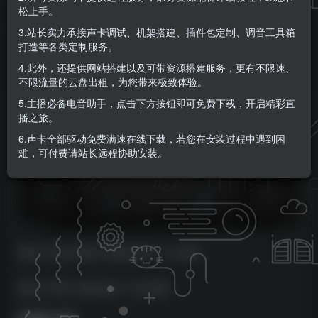
松上手。
KK音频官方
关注
私信
3.站长实力承接声卡调试、机架搭建、插件包定制、调音工具箱
9个月前更新
打造等各类定制服务。
0
94
10
4.此外，还提供网站搭建以及可带资源搭建服务，更有不限速、
不限流量的云盘出租，为您带来极致体验。
5.主播必备电音助手，点击下方按钮即可免费下载，开启精彩直
播之旅。
6.声卡全部驱动免费满速在线下载，若您在安装过程中遇到困
难，可付费请站长远程协助安装。
WIN | Team R2R | 2024.02.01 | 7.4 MB
MAC | P2P | 2024.02.11 | 82 MB