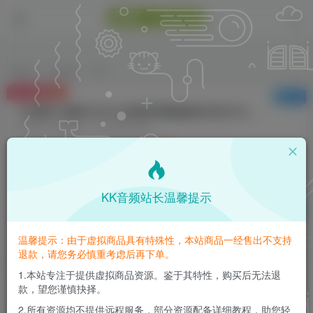
首页
封包插件
正文
付费资源
已售 2
【已提取】最新FabFilter套装附带删减教程支持32/64格式
此内容为付费资源，请付费后查看
5
K币
免费
免费
钻石会员
至尊会员
KK音频站长温馨提示
登录购买
请登录购买，否则密码遗忘或资源丢失需重新购买，链接失效请加微
温馨提示：由于虚拟商品具有特殊性，本站商品一经售出不支持
信：yqyptys
退款，请您务必慎重考虑后再下单。
1.本站专注于提供虚拟商品资源。鉴于其特性，购买后无法退
款，望您谨慎抉择。
【已提取】最新FabFilter套装附带删减教程支持
32/64格式
2.所有资源均不提供远程服务，部分资源配备详细教程，助您轻