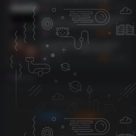
3707
9个月前
5
K币
[更新：12 合 1 三体AI传奇硬件模拟效果器完
整套装]Three-Body Technology Deep
Vintage v1.0.3 R2R [WiN, MacOSX]
2962
9个月前
10
K币
（137.9MB+702.5MB）
[标志性饱和度激励剪辑器]Pulsar Modular
P44 Magnum v1.1.1 [WiN, MacOSX]
（11.7MB+49.6MB）
2260
9个月前
5
K币
评论
抢沙发
请登录后发表评论
登录
注册
社交账号登录