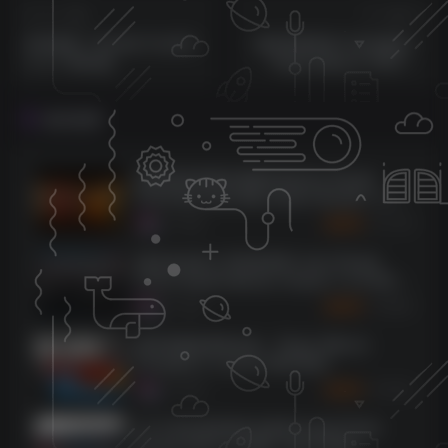
上一篇
下一篇
AI均衡器！Sonible PureEQ
插件联盟系列三体均衡器！
v1.0.1 MAC版
Plugin Alliance TBTECH
Kirchhoff-EQ v1.6.4 MAC版
（2024.01.11新增安装包，
相关推荐
附安装教程）
[总线混音母带处理插件包]Joey Sturgis
Tones Bus Glue Billy Decker Bundle v1.0.5-
SEnki [WiN]（64.5MB）
7735
5个月前
3
K币
[顶尖的全新人声混音插件] Joey Sturgis
Tones Howard Benson Vocals v1.0.6-SEnki
[WiN]（18.1MB）
5895
5个月前
3
K币
插件联盟效果器全套 – Plugin Alliance
Complete 2.14.2019 WIN MAC
5609
9个月前
3
K币
[14个综合混音插件合集]Zynaptiq Plugin
Bundle 2025-01 [WiN]（864.83MB）