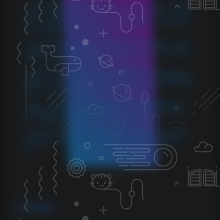
1.本站所分享的资源均收集自网络，仅供学习参考，旨在帮
助用户了解相关音频知识与技术。所有资源仅用于个人学习
用途，使用者在下载后 24 小时内请自觉删除，若需长期使
用，请购买正版以支持创作者。
2.本站不承担因使用这些资源所引发的任何法律责任，如出
现版权纠纷或其他法律问题，与本站无关。用户在使用资源
过程中，应自行确保合法合规。
3.若您发现本站发布的内容侵犯到您的权益，请联系侵权处
理邮箱：1280059799@qq.com，我们会在24小时内删除侵权
内容，敬请原谅！
4.此外，本站部分资源存储依托云盘，若您发现链接失效，
请随时联系我们，我们会尽快更新，以便您的学习不受影
响。感谢您的理解与配合。
5.本站所有资源均不包括远程安装，如小白自己不会安装不
建议购买，否则本站不支持退款，远程安装联系客服50一
次。
THE END
VST插件