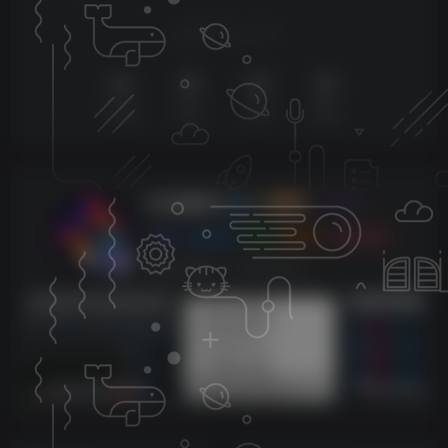
喜欢就支持以下吧
点赞
5
赞赏
分享
收藏
KK音频官方
关注
0
3128
0
270
143W+
这家伙很懒，什么都没有写...
sam机架内带四套综合效果【唱歌，男变女，应有尽有】
莱音.喵人声贴唱后期混音教程-共200集