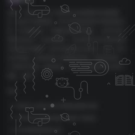
这是一个包含了三个令人惊叹的Lindell音频单元的虚拟集
合，包括7X-500限制器、PEX-500均衡器和6X-500前置放大
器。它们都包含在一个炫酷的虚拟500框架中，让您可以使
用其中的任何一个或全部模块，并且您甚至可以自由安排插
件在框架中的顺序！从6X-500前置放大器开始，添加一些冲
击力和色彩，然后使用7X-500限制器添加一些美味的复古
1176式FET压缩，最后再加上一些Pultec风格的PEX-500均
衡器。太棒了！
特点
具有3个Lindell Audio 500模块的硬件仿真
7X-500 FET反馈压缩器（经典1176音色）
6X-500模拟前置放大器