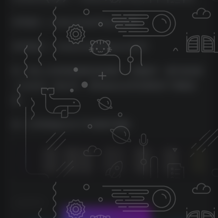
VST格式 –> /Library/Audio/Plug-Ins/VST
VST3格式 –> /Library/Audio/Plug-Ins/VST3
04、到以上目录找到相对应的插件，右键选中 – 显示包内容
– Contents – MacOS ，把Replace文件夹里的补丁替换进
来；
05、打开终端运行以下代码授予权限：
sudo codesign --force --deep --sign - 
"/Libra
sudo codesign --force --deep --sign - 
"/Libra
sudo codesign --force --deep --sign - 
"/Libra
©
版权声明