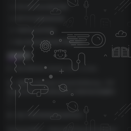
PEX-500 Pultec风格均衡器
用于平行压缩的混音控制
可调节的立体声链接
随心所欲地在插件框架中拖放模块！
安装教程
01、默认安装lindell_channelx_mac_1_2_2.zip；
02、加载PA Lindell Audio ChannelX MORiA.dmg，打开
Replace文件夹，可以看到这里有三种插件格式的破解补
丁；
03、到以下路径找到相对应的插件格式：
Components格式 –> /Library/Audio/Plug-Ins/Components