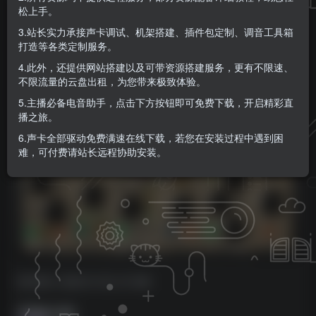
松上手。
（2024.01.11新增安装包，附安装教程）
3.站长实力承接声卡调试、机架搭建、插件包定制、调音工具箱
KK音频官方
打造等各类定制服务。
关注
私信
9个月前更新
4.此外，还提供网站搭建以及可带资源搭建服务，更有不限速、
0
154
5
不限流量的云盘出租，为您带来极致体验。
5.主播必备电音助手，点击下方按钮即可免费下载，开启精彩直
播之旅。
6.声卡全部驱动免费满速在线下载，若您在安装过程中遇到困
难，可付费请站长远程协助安装。
MORiA | 2024.01.02 | 91 MB
详细介绍