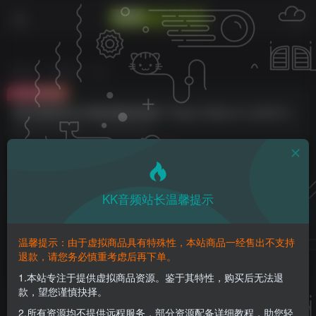
首页
VST插件
正文
付费资源
插件联盟系列500模块模拟效果器！Plugin Alliance Lindell Audio ChannelX v1.2.2 MAC版（2024.01.11新增安装包，附安装教程）
此内容为付费资源，请付费后查看
3
K币
免费
免费
钻石会员
至尊会员
KK音频站长温馨提示
登录购买
请登录购买，否则密码遗忘或资源丢失需重新购买，链接失效请加微
温馨提示：由于虚拟商品具有特殊性，本站商品一经售出不支持
信：yqyptys
退款，请您务必慎重考虑后再下单。
1.本站专注于提供虚拟商品资源。鉴于其特性，购买后无法退
款，望您谨慎抉择。
插件联盟系列500模块模拟效果器！Plugin
Alliance Lindell Audio ChannelX v1.2.2 MAC版
2.所有资源均不提供远程服务，部分资源配备详细教程，助您轻