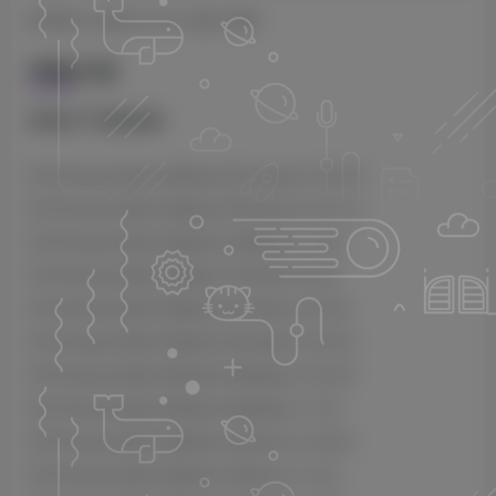
MORiA | 2024.01.04 | 933.3 MB
详细介绍
包含以下乐器合集：
D16 Group Audio Software Drumazon 2 v2.0.4
D16 Group Audio Software Phoscyon 2 v2.1.0
D16 Group Audio Software Godfazer v1.2.3
D16 Group Audio Software Toraverb v2.2.2
D16 Group Audio Software Fazortan 2 v2.2.2
D16 Group Audio Software Devastor 2 v2.3.2
D16 Group Audio Software Redoptor 2 v2.2.2
D16 Group Audio Software Repeater v1.2.2
D16 Group Audio Software Syntorus 2 v2.2.2
D16 Group Audio Software Tekturon v1.2.2