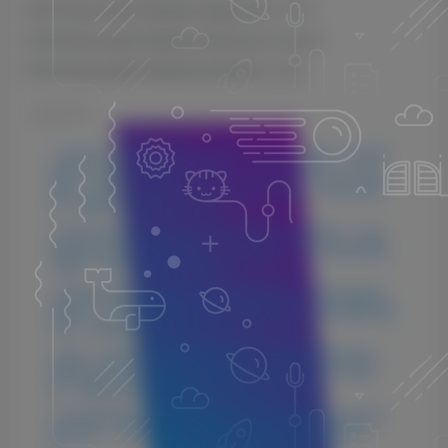
D16 Group Audio Software Spacerek v1.2.3
D16 Group Audio Software Decimort 2 v2.3.2
D16 Group Audio Software Antresol v1.3.2
©
版权声明
1.本站所分享的资源均收集自网络，仅供学习参考，旨在帮
助用户了解相关音频知识与技术。所有资源仅用于个人学习
用途，使用者在下载后 24 小时内请自觉删除，若需长期使
用，请购买正版以支持创作者。
2.本站不承担因使用这些资源所引发的任何法律责任，如出
现版权纠纷或其他法律问题，与本站无关。用户在使用资源
过程中，应自行确保合法合规。
3.若您发现本站发布的内容侵犯到您的权益，请联系侵权处
理邮箱：1280059799@qq.com，我们会在24小时内删除侵权
内容，敬请原谅！
4.此外，本站部分资源存储依托云盘，若您发现链接失效，
请随时联系我们，我们会尽快更新，以便您的学习不受影
响。感谢您的理解与配合。
5.本站所有资源均不包括远程安装，如小白自己不会安装不
建议购买，否则本站不支持退款，远程安装联系客服50一