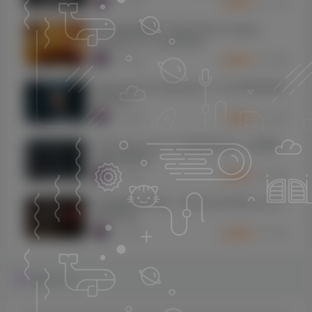
1076
9个月前
30
K币
复古施坦威钢琴！Best Service Galaxy
Vintage D v1.5 KONTAKT
1068
9个月前
10
K币
Spectrasonics Keyscape v1.3.4d WIN&MAC
[MORiA]
1066
9个月前
2
K币
reFX Nexus v4.5.13 MAC版 Rev3（修复验
证服务器版本）
1064
9个月前
10
K币
自动钢琴2代升级！Toontrack EZkeys v2.0.1
WiN&OSX
1055
9个月前
10
K币
评论
抢沙发