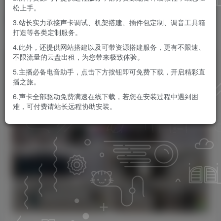
松上手。
KK音频官方
关注
私信
3.站长实力承接声卡调试、机架搭建、插件包定制、调音工具箱
9个月前更新
打造等各类定制服务。
0
65
12
4.此外，还提供网站搭建以及可带资源搭建服务，更有不限速、
不限流量的云盘出租，为您带来极致体验。
5.主播必备电音助手，点击下方按钮即可免费下载，开启精彩直
播之旅。
6.声卡全部驱动免费满速在线下载，若您在安装过程中遇到困
难，可付费请站长远程协助安装。