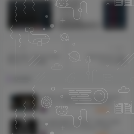
sam机架内带四套综合效果【唱歌，男变女，应有尽有】
莱音.喵人声贴唱后期混音教程-共200集
上一篇
下一篇
建模合成器！Physical Audio
Spectrasonics Trilian
Modus v1.3.2 WIN版
v1.6.5c WIN版
相关推荐
超级鼓手3音色库合集！Toontrack Superior
Drummer 3 WIN & MAC & 音色库合集（全
系列免解压版本）
1273
9个月前
30
K币
喷火电影作曲家工具音色库！Spitfire Audio
Bernard Herrmann Composer Toolkit
KONTAKT