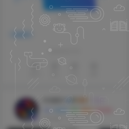
次。
THE END
编曲音源
喜欢就支持以下吧
点赞
12
赞赏
分享
收藏
KK音频官方
关注
0
3128
0
270
143W+
这家伙很懒，什么都没有写...