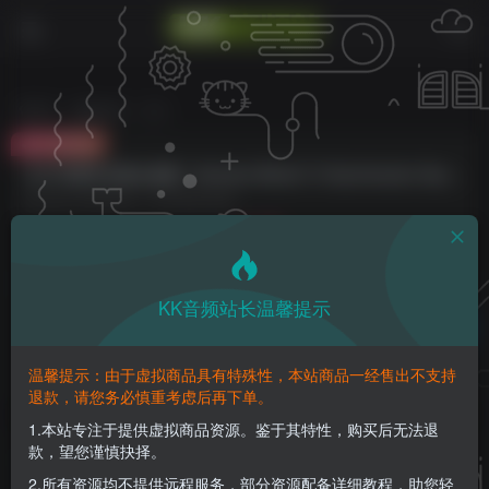
首页
编曲音源
正文
付费资源
1927年硬件仿真合成器！Softube Model 72 Synthesizer System v2.5.67 WIN版
此内容为付费资源，请付费后查看
10
K币
免费
免费
钻石会员
至尊会员
KK音频站长温馨提示
登录购买
请登录购买，否则密码遗忘或资源丢失需重新购买，链接失效请加微
温馨提示：由于虚拟商品具有特殊性，本站商品一经售出不支持
信：yqyptys
退款，请您务必慎重考虑后再下单。
1.本站专注于提供虚拟商品资源。鉴于其特性，购买后无法退
款，望您谨慎抉择。
1927年硬件仿真合成器！Softube Model 72
Synthesizer System v2.5.67 WIN版
2.所有资源均不提供远程服务，部分资源配备详细教程，助您轻