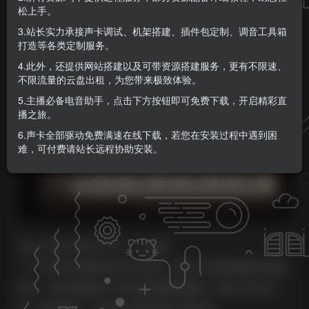
松上手。
KK音频官方
关注
私信
3.站长实力承接声卡调试、机架搭建、插件包定制、调音工具箱
9个月前更新
打造等各类定制服务。
0
79
10
4.此外，还提供网站搭建以及可带资源搭建服务，更有不限速、
不限流量的云盘出租，为您带来极致体验。
5.主播必备电音助手，点击下方按钮即可免费下载，开启精彩直
播之旅。
6.声卡全部驱动免费满速在线下载，若您在安装过程中遇到困
难，可付费请站长远程协助安装。
Team R2R | 2023.12.31 | 112 MB
一个1972年无瑕硬件的专业仿真，保留了所有怪癖和非线性
特性。获得无数唱片中听到的温暖和柔顺，再加上现代功
能，如倍频器、立体声扩展效果和扩展控制。