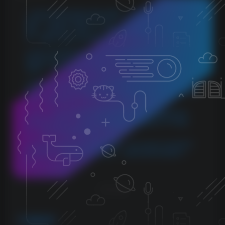
1.本站所分享的资源均收集自网络，仅供学习参考，旨在帮
助用户了解相关音频知识与技术。所有资源仅用于个人学习
用途，使用者在下载后 24 小时内请自觉删除，若需长期使
用，请购买正版以支持创作者。
2.本站不承担因使用这些资源所引发的任何法律责任，如出
现版权纠纷或其他法律问题，与本站无关。用户在使用资源
过程中，应自行确保合法合规。
3.若您发现本站发布的内容侵犯到您的权益，请联系侵权处
理邮箱：1280059799@qq.com，我们会在24小时内删除侵权
内容，敬请原谅！
4.此外，本站部分资源存储依托云盘，若您发现链接失效，
请随时联系我们，我们会尽快更新，以便您的学习不受影
响。感谢您的理解与配合。
5.本站所有资源均不包括远程安装，如小白自己不会安装不
建议购买，否则本站不支持退款，远程安装联系客服50一
次。
THE END
编曲音源