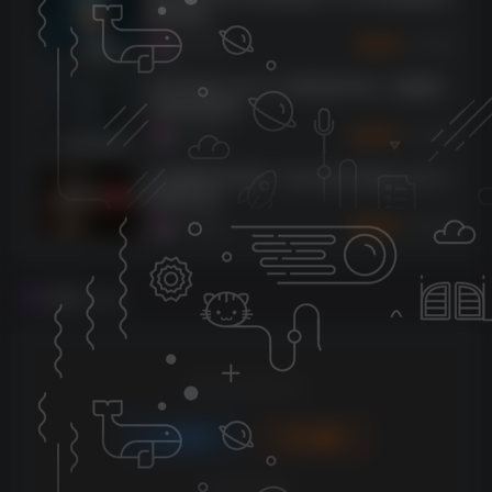
[MORiA]
1066
9个月前
2
K币
reFX Nexus v4.5.13 MAC版 Rev3（修复验
证服务器版本）
1064
9个月前
10
K币
自动钢琴2代升级！Toontrack EZkeys v2.0.1
WiN&OSX
1055
9个月前
10
K币
评论
抢沙发
请登录后发表评论
登录
注册
社交账号登录