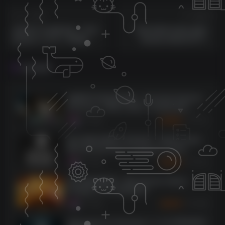
上一篇
下一篇
创意电子合成器音源！ROLI
1980年硬件仿真合成器！
Equator 2 v2.5.1 WIN版
Softube Model 80 Five
（含6G原厂音色库、安装教
Voice Synthesizer v2.5.67
程）
WIN版
相关推荐
超级鼓手3音色库合集！Toontrack Superior
Drummer 3 WIN & MAC & 音色库合集（全
系列免解压版本）
1273
9个月前
30
K币
喷火电影作曲家工具音色库！Spitfire Audio
Bernard Herrmann Composer Toolkit
KONTAKT
1076
9个月前
30
K币
复古施坦威钢琴！Best Service Galaxy
Vintage D v1.5 KONTAKT
1068
9个月前
10
K币
Spectrasonics Keyscape v1.3.4d WIN&MAC