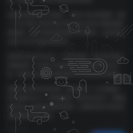
音调生成器是Model 72的核心，具有3个强大的振荡器，包括
一个可以与输入的音符信息分离以用作自由运行调制振荡器
的振荡器，具有扩展的调谐范围和不同的波形。在混音器部
分的5个开关中选择您想要的层。
混音器中的合并信号进入一个电压控制的、带有反馈功能的
低通滤波器，可以通过专用包络发生器或调制部分动态控
制。双包络允许您独立地塑造最终声音的谐波内容和振幅。
调制部分包括音符滑音控制、调制混音和一个主音调旋钮，
用于微调Model 72。使用振荡器3、噪声或专用LFO，调制振
荡器音调、滤波器截止频率或两者。总调制深度可以轻松通
过板载调制轮进行控制。
©
版权声明