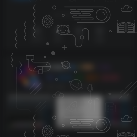
喜欢就支持以下吧
点赞
10
赞赏
分享
收藏
KK音频官方
关注
0
3128
0
270
143W+
这家伙很懒，什么都没有写...
sam机架内带四套综合效果【唱歌，男变女，应有尽有】
莱音.喵人声贴唱后期混音教程-共200集