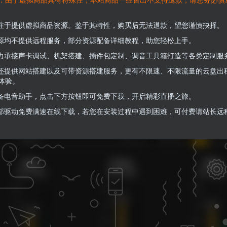
专注于提供虚拟商品资源。鉴于其特性，购买后无法退款，望您谨慎抉择。
请登录购买，否则密码遗忘或资源丢失需重新购买，链接失效请加微
资源均不提供远程服务，部分资源配备详细教程，助您轻松上手。
实力承接声卡调试、机架搭建、插件包定制、调音工具箱打造等各类定制服
v1.0.5 WIN&MAC U2B（2024.08.26新增M
，还提供网站搭建以及可带资源搭建服务，更有不限速、不限流量的云盘出
体验。
关注
必备电音助手，点击下方按钮即可免费下载，开启精彩直播之旅。
0
全部驱动免费满速在线下载，若您在安装过程中遇到困难，可付费请站长远