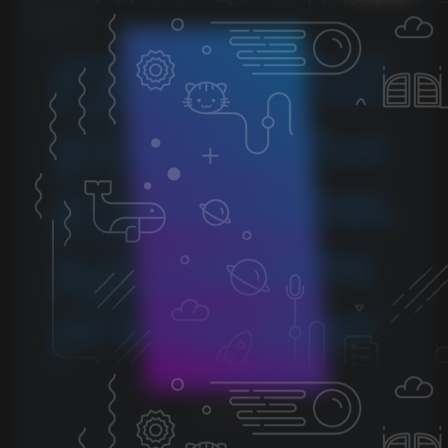
©
版权声明
1.本站所分享的资源均收集自网络，仅供学习参考，旨在帮
助用户了解相关音频知识与技术。所有资源仅用于个人学习
用途，使用者在下载后 24 小时内请自觉删除，若需长期使
用，请购买正版以支持创作者。
2.本站不承担因使用这些资源所引发的任何法律责任，如出
现版权纠纷或其他法律问题，与本站无关。用户在使用资源
过程中，应自行确保合法合规。
3.若您发现本站发布的内容侵犯到您的权益，请联系侵权处
理邮箱：1280059799@qq.com，我们会在24小时内删除侵权
内容，敬请原谅！
4.此外，本站部分资源存储依托云盘，若您发现链接失效，
请随时联系我们，我们会尽快更新，以便您的学习不受影
响。感谢您的理解与配合。
5.本站所有资源均不包括远程安装，如小白自己不会安装不
建议购买，否则本站不支持退款，远程安装联系客服50一
次。
THE END