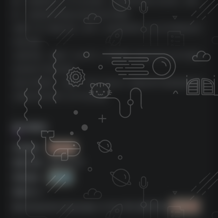
题。此修复是专门为 Cantabile（仅限 Windows 的主机）添加
的，但该错误可能会在其他主机中重现。
•
修复了补丁脏指示器（星号）在使用UNDO 命令后可能错误消
失的问题。
•
仅限 Mac：修复了 macOS 上 STEAM 中的文件夹/文件不能包
含反斜杠字符的问题
•
独立应用程序：修复了 Flow Capture 功能未将节拍器速度变化
正确记录到 MIDI 文件中的问题。
版本概览
来源团队：
MORiA
更新日期：2023.01.27
系统版本：
WIN版
资源大小：
Spectrasonics Keyscape v1.3.4c Win [MORiA]
82.6 MB