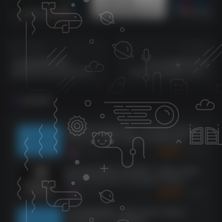
sam机架内带四套综合效果【唱歌，男变女，应有尽有】
莱音.喵人声贴唱后期混音教程-共200集
上一篇
下一篇
三角情感钢琴音源！
冰山之角钢琴音色库
Soundiron Emotional Piano
Herman Samples Frozen
Player Edition v 3.0
Piano KONTAKT
KONTAKT
相关推荐
超级鼓手3音色库合集！Toontrack Superior
Drummer 3 WIN & MAC & 音色库合集（全
系列免解压版本）
1273
9个月前
30
K币
喷火电影作曲家工具音色库！Spitfire Audio
Bernard Herrmann Composer Toolkit
KONTAKT
1076
9个月前
30
K币
复古施坦威钢琴！Best Service Galaxy
Vintage D v1.5 KONTAKT