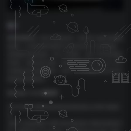
简介
KEYSCAPE®
是一种非凡的虚拟乐器，具有世界上最多的收藏键
盘选择。从“圣杯”钢琴到您甚至不知道存在的令人惊叹的键盘，
这是键盘手的梦想成真。经过十年的制作，这些广受欢迎的键盘
中的每一个都经过精心修复，然后由著名的 Spectrasonics 声音
开发团队进行深度多重采样。这些引人入胜且极具表现力的声音
将激发您的演奏热情！
Keyscape 1.3.4c
更新说明
•
将“任何”MIDI 通道路由选项添加到系统页面上的 MIDI 通道菜
单。
•
修复了在连续加载多个DAW 项目后插件输出可能变为静音的问