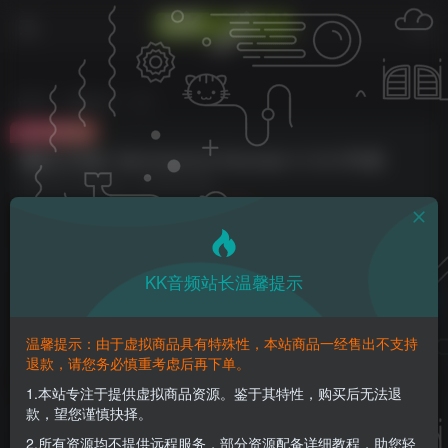
首页
编曲音源
正文
付费资源
键盘之王升级！Spectrasonics Keyscape v1.3.4c Win版
此内容为付费资源，请付费后查看
2
K币
免费
免费
钻石会员
至尊会员
KK音频站长温馨提示
登录购买
请登录购买，否则密码遗忘或资源丢失需重新购买，链接失效请加微
温馨提示：由于虚拟商品具有特殊性，本站商品一经售出不支持
信：yqyptys
退款，请您务必慎重考虑后再下单。
1.本站专注于提供虚拟商品资源。鉴于其特性，购买后无法退
款，望您谨慎抉择。
键盘之王升级！Spectrasonics Keyscape
v1.3.4c Win版
2.所有资源均不提供远程服务，部分资源配备详细教程，助您轻