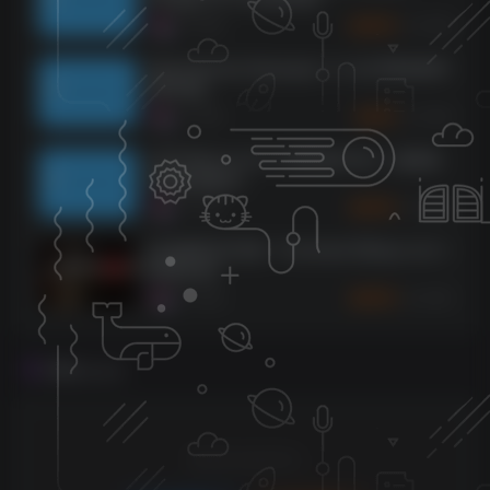
1068
9个月前
10
K币
Spectrasonics Keyscape v1.3.4d WIN&MAC
[MORiA]
1066
9个月前
2
K币
reFX Nexus v4.5.13 MAC版 Rev3（修复验
证服务器版本）
1064
9个月前
10
K币
自动钢琴2代升级！Toontrack EZkeys v2.0.1
WiN&OSX
1055
9个月前
10
K币
评论
抢沙发
请登录后发表评论