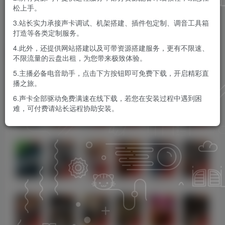
鼓王音色库终极收藏版！Toontrack EZdrummer
松上手。
v3.0.5 WIN&MAC(含完整免安装音色库+完整MIDI
3.站长实力承接声卡调试、机架搭建、插件包定制、调音工具箱
包+安装教程)
打造等各类定制服务。
4.此外，还提供网站搭建以及可带资源搭建服务，更有不限速、
KK音频官方
关注
私信
不限流量的云盘出租，为您带来极致体验。
9个月前更新
5.主播必备电音助手，点击下方按钮即可免费下载，开启精彩直
0
482
0
播之旅。
6.声卡全部驱动免费满速在线下载，若您在安装过程中遇到困
难，可付费请站长远程协助安装。