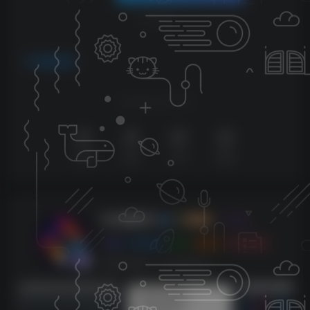
THE END
编曲音源
喜欢就支持以下吧
点赞
0
赞赏
分享
收藏
KK音频官方
关注
0
3128
0
270
143W+
这家伙很懒，什么都没有写...