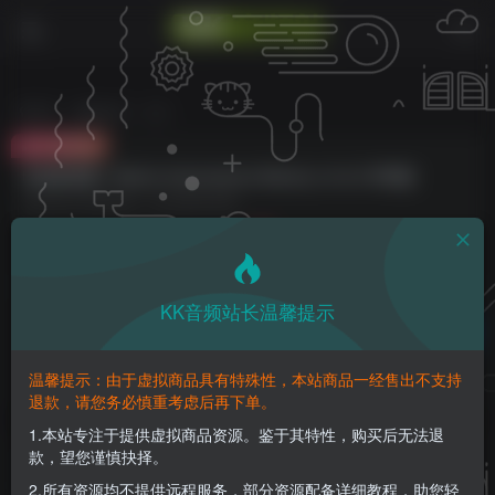
首页
编曲音源
正文
付费资源
电池鼓更新！Native Instruments Battery v4.3.0 WIN版
此内容为付费资源，请付费后查看
2
K币
免费
免费
钻石会员
至尊会员
KK音频站长温馨提示
登录购买
请登录购买，否则密码遗忘或资源丢失需重新购买，链接失效请加微
温馨提示：由于虚拟商品具有特殊性，本站商品一经售出不支持
信：yqyptys
退款，请您务必慎重考虑后再下单。
1.本站专注于提供虚拟商品资源。鉴于其特性，购买后无法退
款，望您谨慎抉择。
电池鼓更新！Native Instruments Battery v4.3.0
WIN版
2.所有资源均不提供远程服务，部分资源配备详细教程，助您轻