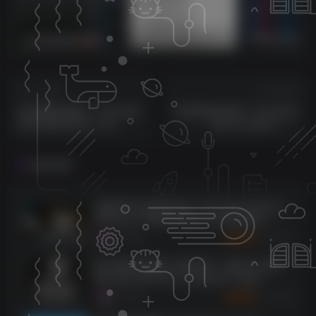
sam机架内带四套综合效果【唱歌，男变女，应有尽有】
莱音.喵人声贴唱后期混音教程-共200集
上一篇
下一篇
后金属摇滚鼓组！Toontrack
巨型鼓组音色库！Toontrack
Post Metal EZX v1.00
Area 33 SDX v1.0.1
WIN&MAC
(SOUNDBANK)
相关推荐
超级鼓手3音色库合集！Toontrack Superior
Drummer 3 WIN & MAC & 音色库合集（全
系列免解压版本）
1273
9个月前
30
K币
喷火电影作曲家工具音色库！Spitfire Audio
Bernard Herrmann Composer Toolkit
KONTAKT
1076
9个月前
30
K币