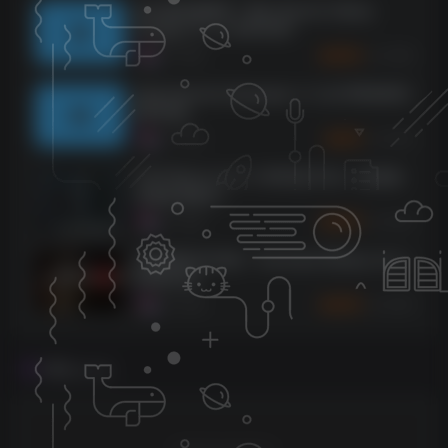
复古施坦威钢琴！Best Service Galaxy
Vintage D v1.5 KONTAKT
1068
9个月前
10
K币
Spectrasonics Keyscape v1.3.4d WIN&MAC
[MORiA]
1066
9个月前
2
K币
reFX Nexus v4.5.13 MAC版 Rev3（修复验
证服务器版本）
1064
9个月前
10
K币
自动钢琴2代升级！Toontrack EZkeys v2.0.1
WiN&OSX
1055
9个月前
10
K币
评论
抢沙发