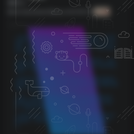
资源大小：
Native Instruments Battery v4.3.0 CE-V.R
1.2 GB
©
版权声明
1.本站所分享的资源均收集自网络，仅供学习参考，旨在帮
助用户了解相关音频知识与技术。所有资源仅用于个人学习
用途，使用者在下载后 24 小时内请自觉删除，若需长期使
用，请购买正版以支持创作者。
2.本站不承担因使用这些资源所引发的任何法律责任，如出
现版权纠纷或其他法律问题，与本站无关。用户在使用资源
过程中，应自行确保合法合规。
3.若您发现本站发布的内容侵犯到您的权益，请联系侵权处
理邮箱：1280059799@qq.com，我们会在24小时内删除侵权
内容，敬请原谅！
4.此外，本站部分资源存储依托云盘，若您发现链接失效，
请随时联系我们，我们会尽快更新，以便您的学习不受影
响。感谢您的理解与配合。
5.本站所有资源均不包括远程安装，如小白自己不会安装不
建议购买，否则本站不支持退款，远程安装联系客服50一
次。