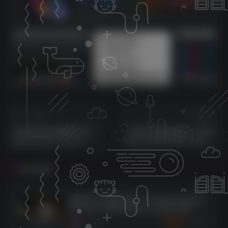
0
3128
0
270
143W+
这家伙很懒，什么都没有写...
sam机架内带四套综合效果【唱歌，男变女，应有尽有】
莱音.喵人声贴唱后期混音教程-共200集
上一篇
下一篇
史诗级交响合唱团音色库！
最新乌克丽丽音源！Ample
Audio Imperia Chorus
Sound Ample Ethno Ukulele
Kontakt (Modern Cinematic
v3.6 WIN&MAC
And Symphonic Choir)
相关推荐
超级鼓手3音色库合集！Toontrack Superior
Drummer 3 WIN & MAC & 音色库合集（全
系列免解压版本）
1273
9个月前
30
K币