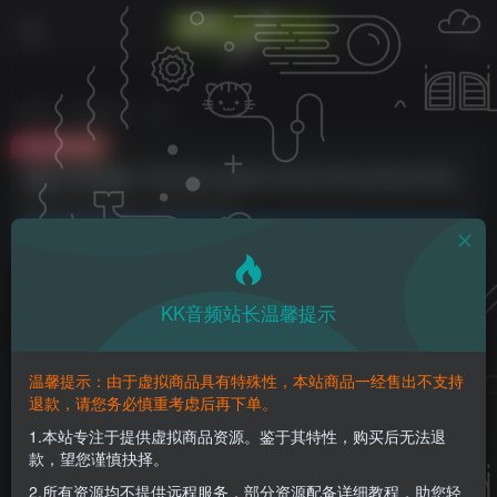
首页
编曲音源
正文
免费资源
质感人声音色库！Evolution Series Vocal Colors Bronte KONTAKT
此内容为免费资源，请登录后查看
登录查看
请登录购买，否则密码遗忘或资源丢失需重新购买，链接失效请加微
信：yqyptys
KK音频站长温馨提示
质感人声音色库！Evolution Series Vocal
温馨提示：由于虚拟商品具有特殊性，本站商品一经售出不支持
Colors Bronte KONTAKT
退款，请您务必慎重考虑后再下单。
1.本站专注于提供虚拟商品资源。鉴于其特性，购买后无法退
KK音频官方
关注
私信
款，望您谨慎抉择。
9个月前更新
2.所有资源均不提供远程服务，部分资源配备详细教程，助您轻
0
367
1