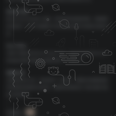
现代设计界面
Brontë 专为 Kontakt 6 创建，具有简单而直观的界面。高级脚本
技术提供了一种干净优雅的方式来控制这种基于纹理的乐器的声
音。
Sonic Mojo
与歌手/词曲作者 Bronte Horder 合作，Vocal Colors Bronte 是
弥合独立电影与电影之间差距的独一无二的人才。
情感和心情
点燃你的音乐火花，启动你的下一部杰作。勃朗特充满感情的歌
声表现富有质感且生动活泼。她独特的风格弥合了独立电影与电
影之间的鸿沟。
来源团队：
P2P