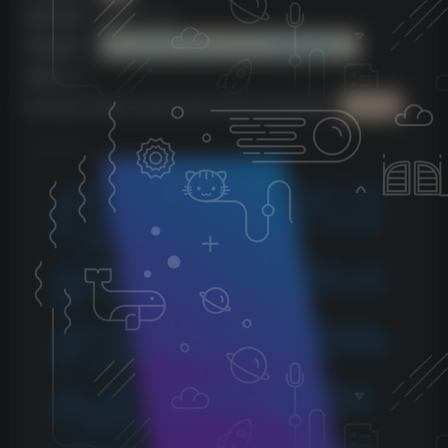
更新日期：2022.11.16
系统版本：
NI Kontakt Player v6.5.3 或更高版本！
资源大小：
Evolution Series Vocal Colors Bronte KONTAKT
1,49 GB
©
版权声明
1.本站所分享的资源均收集自网络，仅供学习参考，旨在帮
助用户了解相关音频知识与技术。所有资源仅用于个人学习
用途，使用者在下载后 24 小时内请自觉删除，若需长期使
用，请购买正版以支持创作者。
2.本站不承担因使用这些资源所引发的任何法律责任，如出
现版权纠纷或其他法律问题，与本站无关。用户在使用资源
过程中，应自行确保合法合规。
3.若您发现本站发布的内容侵犯到您的权益，请联系侵权处
理邮箱：1280059799@qq.com，我们会在24小时内删除侵权
内容，敬请原谅！
4.此外，本站部分资源存储依托云盘，若您发现链接失效，
请随时联系我们，我们会尽快更新，以便您的学习不受影
响。感谢您的理解与配合。