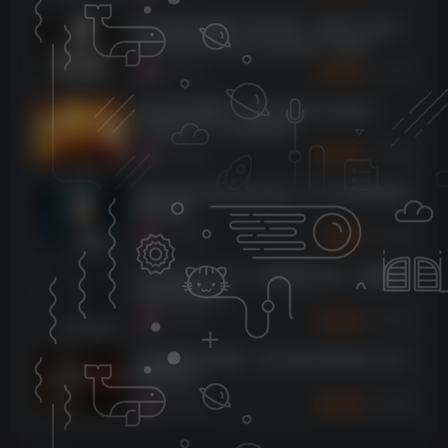
喷火电影作曲家工具音色库！Spitfire Audio
Bernard Herrmann Composer Toolkit
KONTAKT
1076
9个月前
30
K币
复古施坦威钢琴！Best Service Galaxy
Vintage D v1.5 KONTAKT
1068
9个月前
10
K币
Spectrasonics Keyscape v1.3.4d WIN&MAC
[MORiA]
1066
9个月前
2
K币
reFX Nexus v4.5.13 MAC版 Rev3（修复验
证服务器版本）
1064
9个月前
10
K币
自动钢琴2代升级！Toontrack EZkeys v2.0.1
WiN&OSX
1055
9个月前
10
K币