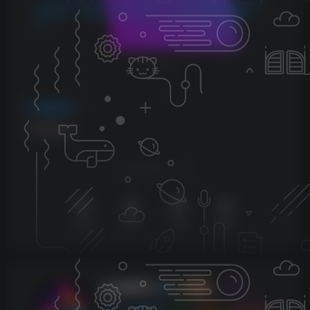
5.本站所有资源均不包括远程安装，如小白自己不会安装不
建议购买，否则本站不支持退款，远程安装联系客服50一
次。
THE END
编曲音源
# 合唱音源
喜欢就支持以下吧
点赞
1
赞赏
分享
收藏
KK音频官方
关注