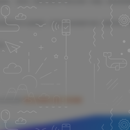
和释放设置。（请注意，使用此功能时您可能仍会增加一些增益。我总是发现
）
好地阅读它而不会感到紧张。我还将在未来的更新中添加一些数字仪表，
工作。
 macOS]-R2R
WiN: 29.6MB | MAC: 135.6MB
了解相关音频知识与技术。所有资源仅用于个人学习用途，使用者在下载后 24