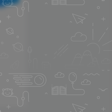
合规。
sam机架内带四套综合效果【唱歌，男变女，
应有尽有】
精调效果包
9个月前
0
2.6W+
3
标签云
音频工具
音色库/Kontakt库
(13)
(4)
音色库
音效助手
限制效果器
(52)
(1)
(11)
铺底音源
钢琴音源
(3)
(41)
通道条效果器
贝斯音源
(6)
(27)
血清合成器
综合音源
(1)
(23)
综合效果器
管乐音源
(179)
(9)
特殊效果器
激励效果器
(37)
(9)
混响效果器
民族音源
(83)
(14)
母带效果器
插件教程
(47)
(1)