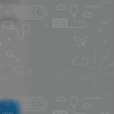
很难在自动增
TOP4
haluote
635
已加入本站900天
只需要更多时
TOP5
💝旧💖久
517
已加入本站853天
TOP6
Lex Music
381
已加入本站552天
热门资源
 小时内请