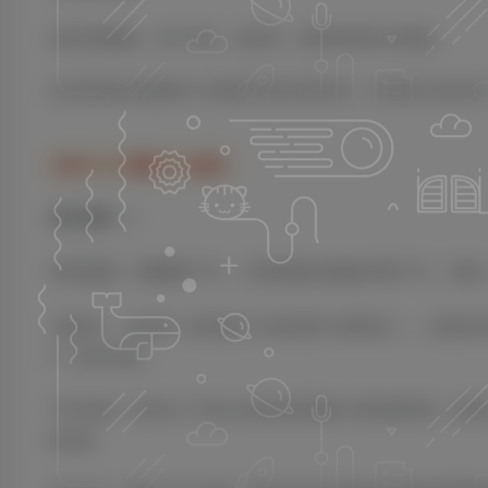
包括高通侧链，湿/干混合，超采样，宽度控制和自动增益。
攻击和释放设置随每个压缩模式的变化而变化，给你最大的灵活
2022.11.17更新1.0.1版本
发行说明——
净空旋钮：我摆脱了它，只是用进出旋钮代替了它。我从
主要输入：这是我一直试图让它“接近硬件”的事情之一，它最终
中（除非你想）
THD 旋钮：这基本上只是让你选择你想要多少模拟饱和度。如
的谐波