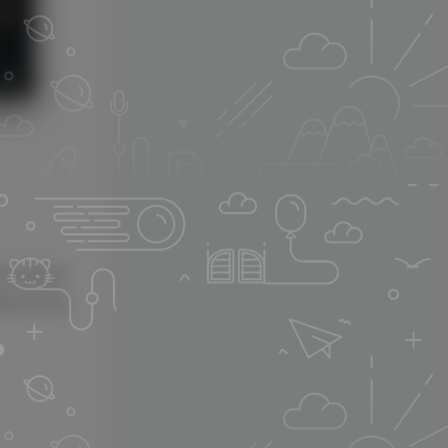
TOP1
2.6W+人已阅读
sam机架内带四套综合效果【唱歌，男变
女，应有尽有】
莱音.喵人声贴唱后期混音教
TOP2
程-共200集
6年前
2.6W+人已阅读
年代和60年
缩器非常适合
Studio one6 全新效果包唱歌
TOP3
说唱有声小说变声恶搞艾肯
MIDI魅声客所思创新声卡效
4年前
2W+人已阅读
果包看演示
帝小南音频精调专用机架内
TOP4
带教程和一套常用综合效果
【已精调】
6年前
1.9W+人已阅读