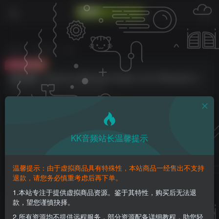
首页
VST插件
正文
付费资源
修音神器！Celemony Melodyne Studio v5.2.0 Windows & macOS版
此内容为付费资源，请付费后查看
3
K币
免费
免费
钻石会员
至尊会员
KK音频站长温馨提示
登录购买
请登录购买，否则密码遗忘或资源丢失需重新购买，链接失效请加微
温馨提示：由于虚拟商品具有特殊性，本站商品一经售出不支持
信：yqyptys
退款，请您务必慎重考虑后再下单。
1.本站专注于提供虚拟商品资源。鉴于其特性，购买后无法退
款，望您谨慎抉择。
修音神器！Celemony Melodyne Studio v5.2.0
Windows & macOS版
2.所有资源均不提供远程服务，部分资源配备详细教程，助您轻