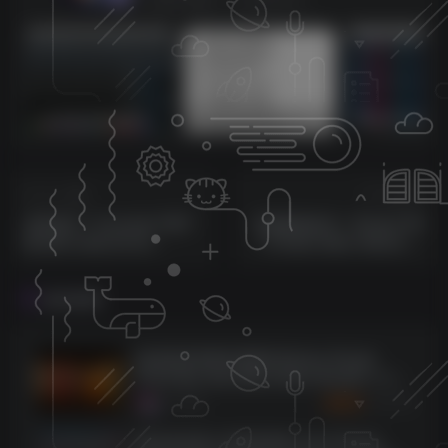
sam机架内带四套综合效果【唱歌，男变女，应有尽有】
莱音.喵人声贴唱后期混音教程-共200集
上一篇
下一篇
混音套件！Focusrite FAST
音频修复软件！iZotope RX
Bundle v2022.02.25
10 Audio Editor Advanced
Windows & macOS版
v10.0.0 Windows &
MacOSX
相关推荐
[总线混音母带处理插件包]Joey Sturgis
Tones Bus Glue Billy Decker Bundle v1.0.5-
SEnki [WiN]（64.5MB）
7734
5个月前
3
K币
[顶尖的全新人声混音插件] Joey Sturgis