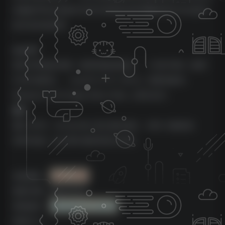
卓越的声音以及缺乏对音乐背景的这种理解的软件无法提供
的许多其他优势。
macOS
英特尔双核处理器（推荐四核或更高）、4 GB RAM（推荐
8 GB 或更高）、macOS 10.12（64 位）或更高版本。
Melodyne 5.2 在 Apple Silicon Mac 上原生运行。
接口
通过 VST3、AU 或 AAX 进行插件操作。ARA 与兼容的
DAW 集成，如 DAW 兼容性部分所述。
来源团队：
Team R2R
更新日期：2022.05.03
系统版本：
Windows & macOS
资源大小：