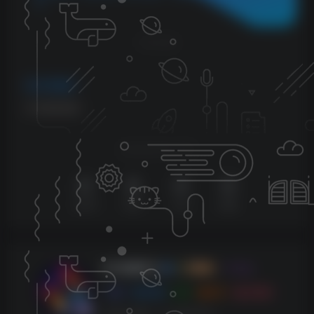
次。
THE END
VST插件
# 变调效果器
喜欢就支持以下吧
点赞
0
赞赏
分享
收藏
KK音频官方
关注
0
3128
0
270
143W+
这家伙很懒，什么都没有写...