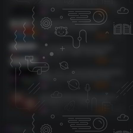
Tones Howard Benson Vocals v1.0.6-SEnki
[WiN]（18.1MB）
5895
5个月前
3
K币
插件联盟效果器全套 – Plugin Alliance
Complete 2.14.2019 WIN MAC
5609
9个月前
3
K币
[14个综合混音插件合集]Zynaptiq Plugin
Bundle 2025-01 [WiN]（864.83MB）
3705
9个月前
5
K币
[更新：12 合 1 三体AI传奇硬件模拟效果器完
整套装]Three-Body Technology Deep
Vintage v1.0.3 R2R [WiN, MacOSX]
2960
9个月前
10
K币
（137.9MB+702.5MB）
[标志性饱和度激励剪辑器]Pulsar Modular
P44 Magnum v1.1.1 [WiN, MacOSX]
（11.7MB+49.6MB）
2258
9个月前
5
K币
评论
抢沙发