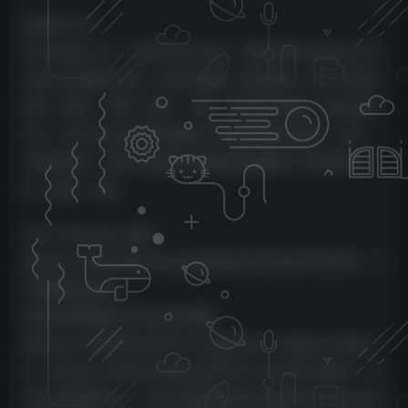
笔记和工具
在 Melodyne 中，音符由 blob 表示。通过使用 Melodyne 强
大的工具来操作这些，您可以编辑（除其他外）每个音符的
音高、颤音、音量、咝音、长度、时间和共振峰。通过这种
方式，您可以以音乐而直接的方式增强演奏的语调、乐句、
力度和音色。虽然巧妙的算法确保您的编辑几乎总是听不
见、敏感、自然。
为什么 Melodyne 更好
Melodyne 听起来如此出色且使用如此简单是基于两件事。不
太重要的是技术。
决定性的因素是它对音乐的理解。
Melodyne 识别音符以及它们之间的关系。正是由于这些知
识，Melodyne 的算法才能以这种音乐方式“思考”和操作。作
为音乐家和制作人，您可以获得的好处包括著名的 Melodyne