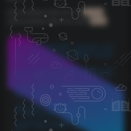
Celemony Melodyne Studio v5.2.0 -V.R
25.98 MB
Celemony Melodyne Studio v5.2.0 macOS
285 MB
©
版权声明
1.本站所分享的资源均收集自网络，仅供学习参考，旨在帮
助用户了解相关音频知识与技术。所有资源仅用于个人学习
用途，使用者在下载后 24 小时内请自觉删除，若需长期使
用，请购买正版以支持创作者。
2.本站不承担因使用这些资源所引发的任何法律责任，如出
现版权纠纷或其他法律问题，与本站无关。用户在使用资源
过程中，应自行确保合法合规。
3.若您发现本站发布的内容侵犯到您的权益，请联系侵权处
理邮箱：1280059799@qq.com，我们会在24小时内删除侵权
内容，敬请原谅！
4.此外，本站部分资源存储依托云盘，若您发现链接失效，
请随时联系我们，我们会尽快更新，以便您的学习不受影
响。感谢您的理解与配合。
5.本站所有资源均不包括远程安装，如小白自己不会安装不
建议购买，否则本站不支持退款，远程安装联系客服50一