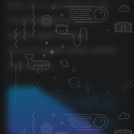
MacOS：VST3，AU，AAX | Windows 64位：VST3
2 GHz 英特尔双核处理器或 AMD 等效（PC）
8GB 的 RAM（建议使用 16GB 的 RAM）
Mac OS X 10.13 或更高版本，建议使用 11 或更高版本
Windows 8 及更高版本
©
版权声明
1.本站所分享的资源均收集自网络，仅供学习参考，旨在帮
助用户了解相关音频知识与技术。所有资源仅用于个人学习
用途，使用者在下载后 24 小时内请自觉删除，若需长期使
用，请购买正版以支持创作者。
2.本站不承担因使用这些资源所引发的任何法律责任，如出
现版权纠纷或其他法律问题，与本站无关。用户在使用资源
过程中，应自行确保合法合规。