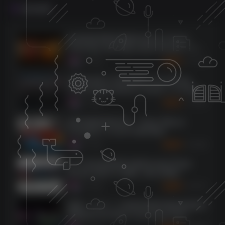
相关推荐
[总线混音母带处理插件包]Joey Sturgis
Tones Bus Glue Billy Decker Bundle v1.0.5-
SEnki [WiN]（64.5MB）
7734
5个月前
3
K币
[顶尖的全新人声混音插件] Joey Sturgis
Tones Howard Benson Vocals v1.0.6-SEnki
[WiN]（18.1MB）
5895
5个月前
3
K币
插件联盟效果器全套 – Plugin Alliance
Complete 2.14.2019 WIN MAC
5609
9个月前
3
K币
[14个综合混音插件合集]Zynaptiq Plugin
Bundle 2025-01 [WiN]（864.83MB）
3707
9个月前
5
K币
[更新：12 合 1 三体AI传奇硬件模拟效果器完
整套装]Three-Body Technology Deep
Vintage v1.0.3 R2R [WiN, MacOSX]