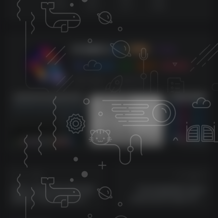
点赞
0
赞赏
分享
收藏
KK音频官方
关注
0
3128
0
270
143W+
这家伙很懒，什么都没有写...
sam机架内带四套综合效果【唱歌，男变女，应有尽有】
莱音.喵人声贴唱后期混音教程-共200集
上一篇
下一篇
EMT-250复古数字模拟混响
专业吉他效果器 Native
效果器！Wave Alchemy
Instruments Guitar Rig 6
Dawn v1.0.0 WIN版
Pro v6.2.4 CE WIN版