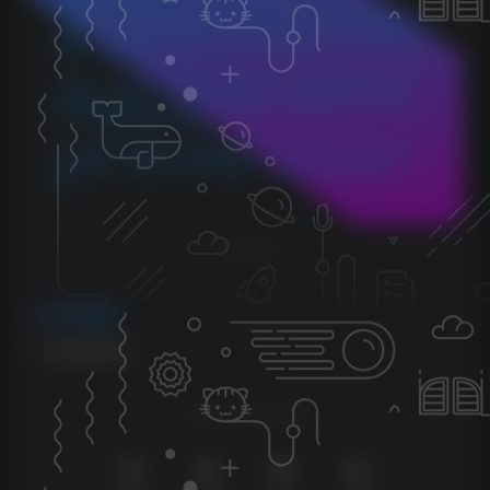
3.若您发现本站发布的内容侵犯到您的权益，请联系侵权处
理邮箱：1280059799@qq.com，我们会在24小时内删除侵权
内容，敬请原谅！
4.此外，本站部分资源存储依托云盘，若您发现链接失效，
请随时联系我们，我们会尽快更新，以便您的学习不受影
响。感谢您的理解与配合。
5.本站所有资源均不包括远程安装，如小白自己不会安装不
建议购买，否则本站不支持退款，远程安装联系客服50一
次。
THE END
VST插件
# 限制效果器
喜欢就支持以下吧