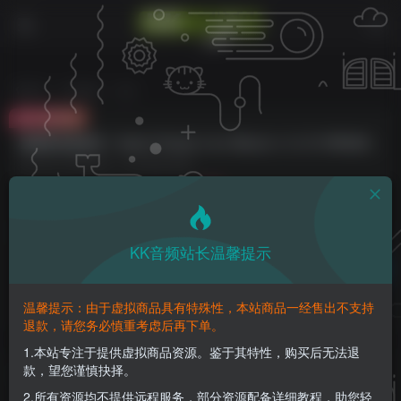
首页
VST插件
正文
付费资源
雄狮限制器插件！Safari Pedals Lion Master v1.5.72 WIN&MAC
此内容为付费资源，请付费后查看
3
K币
免费
免费
钻石会员
至尊会员
KK音频站长温馨提示
登录购买
请登录购买，否则密码遗忘或资源丢失需重新购买，链接失效请加微
温馨提示：由于虚拟商品具有特殊性，本站商品一经售出不支持
信：yqyptys
退款，请您务必慎重考虑后再下单。
1.本站专注于提供虚拟商品资源。鉴于其特性，购买后无法退
款，望您谨慎抉择。
雄狮限制器插件！Safari Pedals Lion Master
v1.5.72 WIN&MAC
2.所有资源均不提供远程服务，部分资源配备详细教程，助您轻