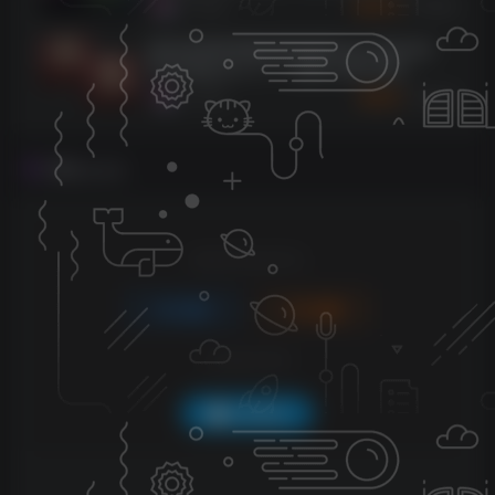
2962
9个月前
10
K币
（137.9MB+702.5MB）
[标志性饱和度激励剪辑器]Pulsar Modular
P44 Magnum v1.1.1 [WiN, MacOSX]
（11.7MB+49.6MB）
2258
9个月前
5
K币
评论
抢沙发
请登录后发表评论
登录
注册
社交账号登录
QQ登录