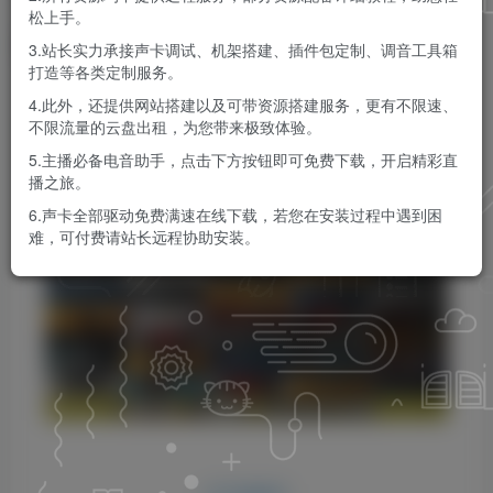
松上手。
KK音频官方
关注
私信
3.站长实力承接声卡调试、机架搭建、插件包定制、调音工具箱
2个月前更新
打造等各类定制服务。
0
828
9
4.此外，还提供网站搭建以及可带资源搭建服务，更有不限速、
独家自制恐龙5.10.1版本一键安装自动激活支持自定义安
不限流量的云盘出租，为您带来极致体验。
装，完整版本耗时半天制作而成.
5.主播必备电音助手，点击下方按钮即可免费下载，开启精彩直
播之旅。
6.声卡全部驱动免费满速在线下载，若您在安装过程中遇到困
安装界面
图片展示
难，可付费请站长远程协助安装。