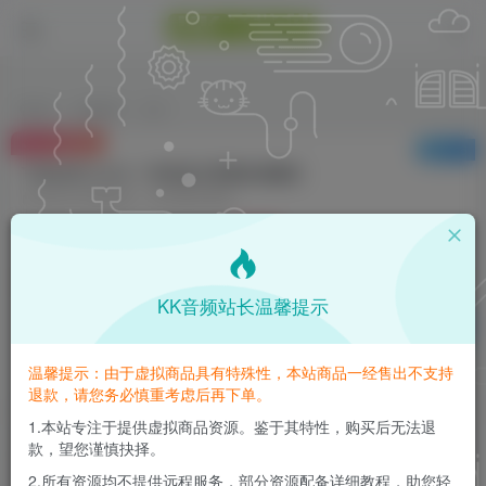
首页
自制插件
正文
付费资源
已售 16
T-RackS 5.10.3 一件自定义安装自动激活
此内容为付费资源，请付费后查看
20
K币
免费
免费
钻石会员
至尊会员
KK音频站长温馨提示
登录购买
请登录购买，否则密码遗忘或资源丢失需重新购买，链接失效请加微
温馨提示：由于虚拟商品具有特殊性，本站商品一经售出不支持
信：yqyptys
退款，请您务必慎重考虑后再下单。
1.本站专注于提供虚拟商品资源。鉴于其特性，购买后无法退
款，望您谨慎抉择。
IK Multimedia T-RackS 5 Complete v5.10.3【一
键自定义安装自动激活版本】
2.所有资源均不提供远程服务，部分资源配备详细教程，助您轻