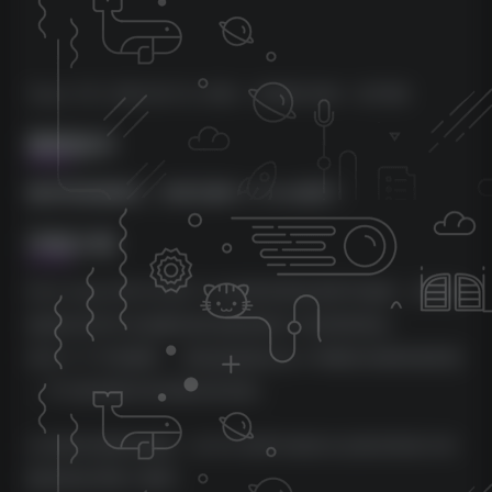
Team V.R | 2024.08.19 | WIN~ 105MB MAC~ 327MB
重要提示
激活码直接激活。支持正版Pro Tools使用！
详细介绍
Kiive Audio M5133 基于三代享誉世界的母带均衡器，该均衡
器因在所有可以想象到的流派的唱片中使用而闻名。
具有 4 个可变频带、 高低滤波器以及 3 种额外的饱和度类型
，可为您的曲目添加最后的色彩。
从混音的顶部到底部，此 EQ 使用为您的主总线完美设计的
曲线来处理每个频带。