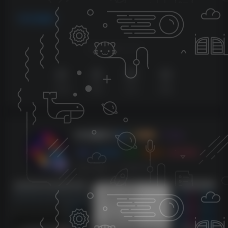
VST插件
喜欢就支持以下吧
点赞
6
赞赏
分享
收藏
KK音频官方
关注
0
3128
0
270
143W+
这家伙很懒，什么都没有写...