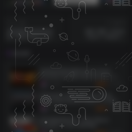
sam机架内带四套综合效果【唱歌，男变女，应有尽有】
莱音.喵人声贴唱后期混音教程-共200集
上一篇
下一篇
插件联盟2024免安装C盘
臭氧11更新！iZotope
版！Plugin Alliance Full
Ozone 11 Advanced
Bundle 2024 WIN NO
v11.2.0 WIN&MAC
INSTALL(2024.08.13更新独
相关推荐
家新版本)
[总线混音母带处理插件包]Joey Sturgis
Tones Bus Glue Billy Decker Bundle v1.0.5-
SEnki [WiN]（64.5MB）
7734
5个月前
3
K币
[顶尖的全新人声混音插件] Joey Sturgis
Tones Howard Benson Vocals v1.0.6-SEnki
[WiN]（18.1MB）
5895
5个月前
3
K币
插件联盟效果器全套 – Plugin Alliance
Complete 2.14.2019 WIN MAC