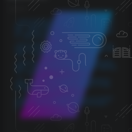
©
版权声明
1.本站所分享的资源均收集自网络，仅供学习参考，旨在帮
助用户了解相关音频知识与技术。所有资源仅用于个人学习
用途，使用者在下载后 24 小时内请自觉删除，若需长期使
用，请购买正版以支持创作者。
2.本站不承担因使用这些资源所引发的任何法律责任，如出
现版权纠纷或其他法律问题，与本站无关。用户在使用资源
过程中，应自行确保合法合规。
3.若您发现本站发布的内容侵犯到您的权益，请联系侵权处
理邮箱：1280059799@qq.com，我们会在24小时内删除侵权
内容，敬请原谅！
4.此外，本站部分资源存储依托云盘，若您发现链接失效，
请随时联系我们，我们会尽快更新，以便您的学习不受影
响。感谢您的理解与配合。
5.本站所有资源均不包括远程安装，如小白自己不会安装不
建议购买，否则本站不支持退款，远程安装联系客服50一
次。
THE END