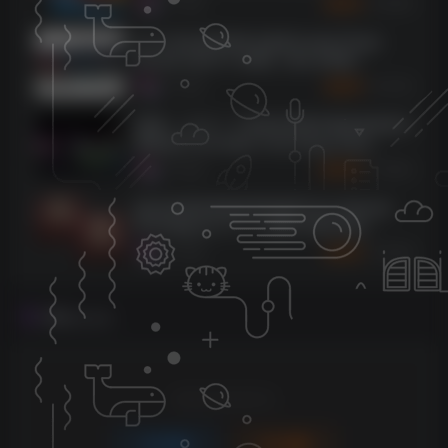
5609
9个月前
3
K币
[14个综合混音插件合集]Zynaptiq Plugin
Bundle 2025-01 [WiN]（864.83MB）
3705
9个月前
5
K币
[更新：12 合 1 三体AI传奇硬件模拟效果器完
整套装]Three-Body Technology Deep
Vintage v1.0.3 R2R [WiN, MacOSX]
2960
9个月前
10
K币
（137.9MB+702.5MB）
[标志性饱和度激励剪辑器]Pulsar Modular
P44 Magnum v1.1.1 [WiN, MacOSX]
（11.7MB+49.6MB）
2258
9个月前
5
K币
评论
抢沙发
请登录后发表评论
登录
注册