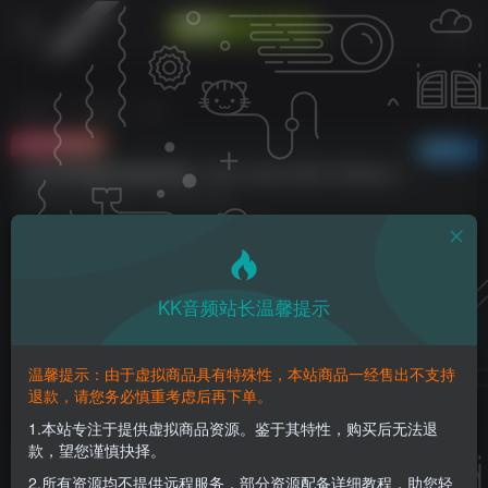
首页
VST插件
正文
付费资源
已售 34
传奇母带建模均衡效果器！Kiive Audio M5133 Mastering Equalizer v1.0.0 WIN&MAC
此内容为付费资源，请付费后查看
5
K币
免费
免费
钻石会员
至尊会员
KK音频站长温馨提示
登录购买
请登录购买，否则密码遗忘或资源丢失需重新购买，链接失效请加微
温馨提示：由于虚拟商品具有特殊性，本站商品一经售出不支持
信：yqyptys
退款，请您务必慎重考虑后再下单。
1.本站专注于提供虚拟商品资源。鉴于其特性，购买后无法退
款，望您谨慎抉择。
传奇母带建模均衡效果器！Kiive Audio M5133
Mastering Equalizer v1.0.0 WIN&MAC
2.所有资源均不提供远程服务，部分资源配备详细教程，助您轻