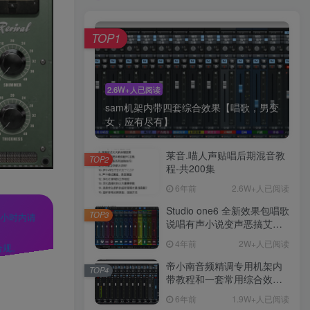
TOP1
2.6W+人已阅读
sam机架内带四套综合效果【唱歌，男变
女，应有尽有】
莱音.喵人声贴唱后期混音教
TOP2
程-共200集
6年前
2.6W+人已阅读
Studio one6 全新效果包唱歌
TOP3
 小时内请
说唱有声小说变声恶搞艾肯
MIDI魅声客所思创新声卡效
4年前
2W+人已阅读
合规。
果包看演示
帝小南音频精调专用机架内
TOP4
带教程和一套常用综合效果
【已精调】
6年前
1.9W+人已阅读