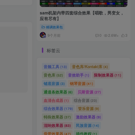
sam机架内带四套综合效果【唱歌，男变女，
应有尽有】
精调效果包
9个月前
0
2.6W+
3
标签云
音频工具
音色库/Kontakt库
(13)
(4)
音色库
音效助手
限制效果器
(52)
(1)
(11)
铺底音源
钢琴音源
(3)
(41)
通道条效果器
贝斯音源
(6)
(27)
血清合成器
综合音源
(1)
(23)
综合效果器
管乐音源
(179)
(9)
特殊效果器
激励效果器
(37)
(9)
混响效果器
民族音源
(83)
(14)
母带效果器
插件教程
(47)
(1)