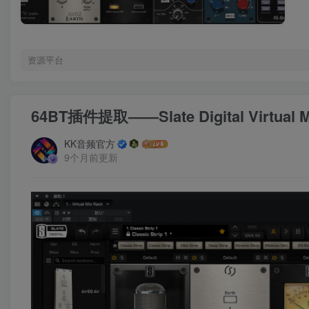
再下单。
1.本站
2.所有
资源平台
3.站长
4.此外
带来极致
64BT插件提取——Slate Digital Virtua
5.主播
KK音频官方
6.声卡
9个月前更新
装。