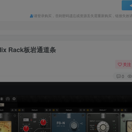
专注于提供虚拟商品资源。鉴于其特性，购买后无法退款，望您谨慎抉择。
请登录购买，否则密码遗忘或资源丢失需重新购买，链接失效请加微
资源均不提供远程服务，部分资源配备详细教程，助您轻松上手。
实力承接声卡调试、机架搭建、插件包定制、调音工具箱打造等各类定制服
，还提供网站搭建以及可带资源搭建服务，更有不限速、不限流量的云盘出
体验。
l Mix Rack板岩通道条
必备电音助手，点击下方按钮即可免费下载，开启精彩直播之旅。
关注
全部驱动免费满速在线下载，若您在安装过程中遇到困难，可付费请站长远
0