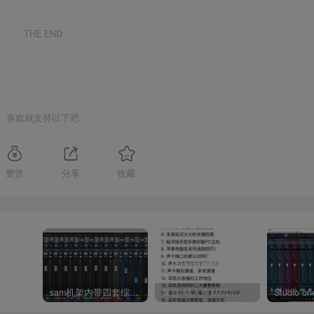
THE END
喜欢就支持以下吧
赞赏
分享
收藏
sam机架内带四套综合效果【唱歌，男变女，应有尽有】
莱音.喵人声贴唱后期混音教程-共200集