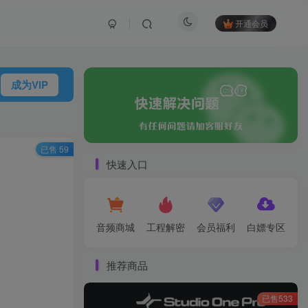
开通会员
成为VIP
已售 59
快速入口
音频商城
工程解密
会员福利
白嫖专区
推荐商品
已售533
重考虑后