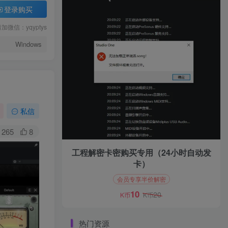
登录购买
信：yqyptys
Windows
务。
租，为您
私信
程协助安
265
8
工程解密卡密购买专用（24小时自动发
卡）
会员专享半价解密
10
20
K币
K币
热门资源