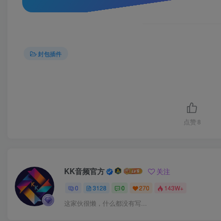
封包插件
点赞
8
KK音频官方
关注
0
3128
0
270
143W+
这家伙很懒，什么都没有写...