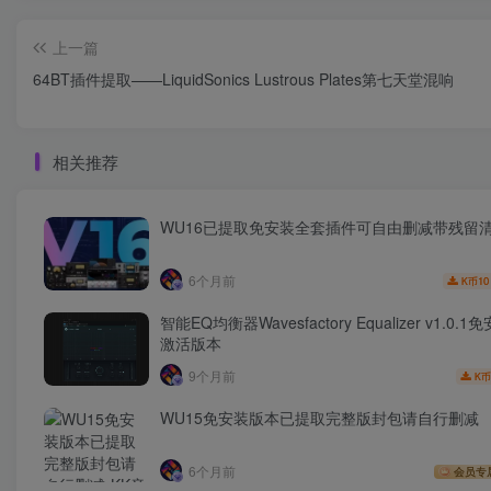
上一篇
64BT插件提取——LiquidSonics Lustrous Plates第七天堂混响
相关推荐
WU16已提取免安装全套插件可自由删减带残留
6个月前
10
K币
智能EQ均衡器Wavesfactory Equalizer v1.0.
激活版本
9个月前
K币
WU15免安装版本已提取完整版封包请自行删减
6个月前
会员专