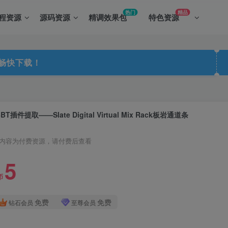
热门
精品
程资源
源码资源
精调效果包
特色资源
畅快下载！
4BT插件提取——Slate Digital Virtual Mix Rack板岩通道条
内容为付费资源，请付费后查看
5
币
KK音频站长温馨提示
免费
免费
钻石会员
至尊会员
：由于虚拟商品具有特殊性，本站商品一经售出不支持退款，请您务必慎