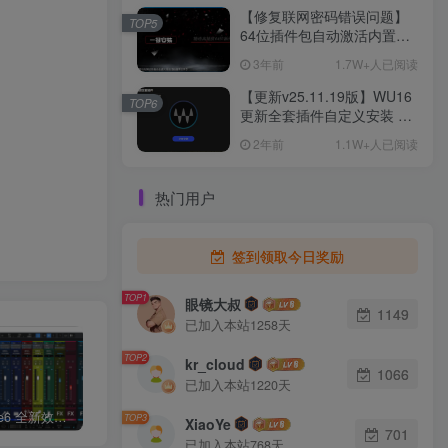
【修复联网密码错误问题】
TOP5
64位插件包自动激活内置
waves，肥波，来斯康，瓦
3年前
1.7W+人已阅读
哈拉，BBE，最新变声，插
件联盟，以及常用插件
【更新v25.11.19版】WU16
TOP6
更新全套插件自定义安装 自
动清残留 支持 AAX/VST3 新
2年前
1.1W+人已阅读
增 L4
热门用户
签到领取今日奖励
TOP1
眼镜大叔
1149
已加入本站1258天
TOP2
kr_cloud
1066
已加入本站1220天
Studio one6 全新效果包唱歌说唱有声小说变声恶搞艾肯MIDI魅声客所思创新声卡效果包看演示
帝小南音频精调专用机架内带教程和一套常用综合效果【已精调】
【修复联网密码错误问题】64位插件包自动激活内置waves，肥波，来斯康，瓦哈拉，BBE，最新变声，插件联盟，以及常用插件
TOP3
XiaoYe
701
已加入本站768天