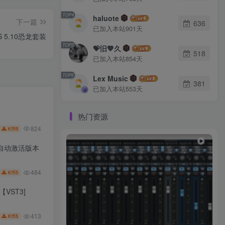
TOP4
haluote
下一篇
636
已加入本站901天
S 5.10恐龙套装
TOP5
💝旧💖久
518
已加入本站854天
TOP6
Lex Music
381
已加入本站553天
热门资源
824
5
K币
免安装自动激活版本
484
5
K币
VST3]
413
5
K币