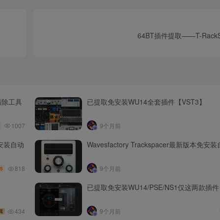
64BT插件提取——T-Rack
清除工具
已提取免安装WU14全套插件【VST3】
1007
9个月前
1免安装自动
Wavesfactory Trackspacer最新版本
818
9个月前
5
已提取免安装WU14/PSE/NS1仅这两款插件【
434
9个月前
属