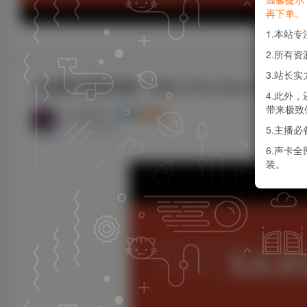
再下单。
1.本站
2.所有
3.站长
火焰萨克斯音源！8Dio Fire Sax KONTA
4.此外
带来极致
KK音频官方
9个月前更新
5.主播
6.声卡
装。