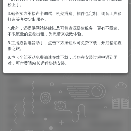
松上手。
KK音频官方
关注
私信
3.站长实力承接声卡调试、机架搭建、插件包定制、调音工具箱
8个月前更新
打造等各类定制服务。
0
101
15
4.此外，还提供网站搭建以及可带资源搭建服务，更有不限速、
Everything 是一款高效实用的系统文件搜索工具
不限流量的云盘出租，为您带来极致体验。
5.主播必备电音助手，点击下方按钮即可免费下载，开启精彩直
相信大部分坛友都了解everything，以其搜索文件快速，高效
播之旅。
出名，绝对称得上一款神器
6.声卡全部驱动免费满速在线下载，若您在安装过程中遇到困
难，可付费请站长远程协助安装。
它可以帮助您在 Windows 设备上快速搜索和查找任何文件或
文件夹。
无论您是需要查找本地文件还是远程服务器上的文件，
Everything 都能够实时提供准确和快速的搜索结果。
同时，Everything 还提供了多种过滤器、排序器和用户友好
的界面，使得整个搜索过程更加方便和易于操作。
此外，该工具还有一个小型的安装文件、干净简洁的用户界