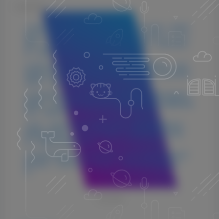
©
版权声明
1.本站所分享的资源均收集自网络，仅供学习参考，旨在帮
助用户了解相关音频知识与技术。所有资源仅用于个人学习
用途，使用者在下载后 24 小时内请自觉删除，若需长期使
用，请购买正版以支持创作者。
2.本站不承担因使用这些资源所引发的任何法律责任，如出
现版权纠纷或其他法律问题，与本站无关。用户在使用资源
过程中，应自行确保合法合规。
3.若您发现本站发布的内容侵犯到您的权益，请联系侵权处
理邮箱：1280059799@qq.com，我们会在24小时内删除侵权
内容，敬请原谅！
4.此外，本站部分资源存储依托云盘，若您发现链接失效，
请随时联系我们，我们会尽快更新，以便您的学习不受影
响。感谢您的理解与配合。
5.本站所有资源均不包括远程安装，如小白自己不会安装不
建议购买，否则本站不支持退款，远程安装联系客服50一
次。
THE END