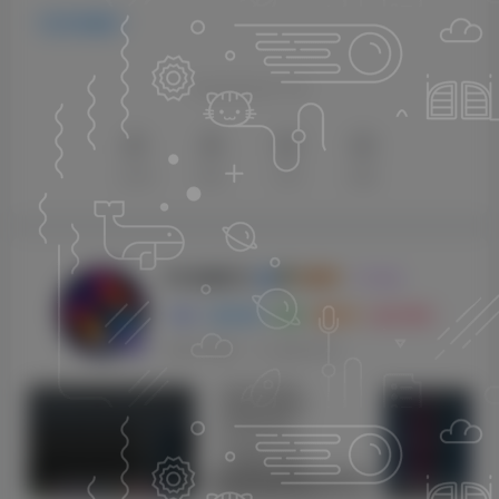
VST插件
喜欢就支持以下吧
点赞
8
赞赏
分享
收藏
KK音频官方
关注
0
3128
0
270
143W+
这家伙很懒，什么都没有写...
sam机架内带四套综合效果【唱歌，男变女，应有尽有】
莱音.喵人声贴唱后期混音教程-共200集