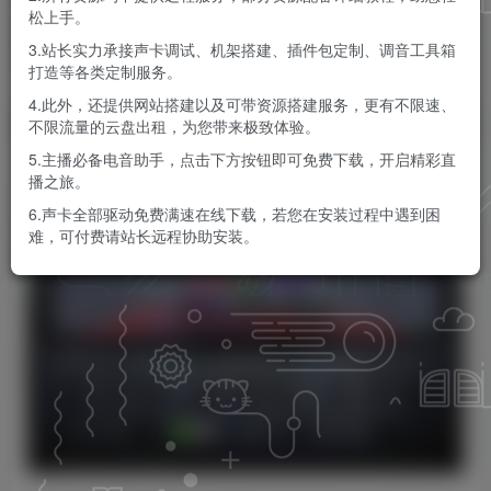
松上手。
KK音频官方
关注
私信
3.站长实力承接声卡调试、机架搭建、插件包定制、调音工具箱
9个月前更新
打造等各类定制服务。
0
126
8
4.此外，还提供网站搭建以及可带资源搭建服务，更有不限速、
不限流量的云盘出租，为您带来极致体验。
5.主播必备电音助手，点击下方按钮即可免费下载，开启精彩直
播之旅。
6.声卡全部驱动免费满速在线下载，若您在安装过程中遇到困
难，可付费请站长远程协助安装。