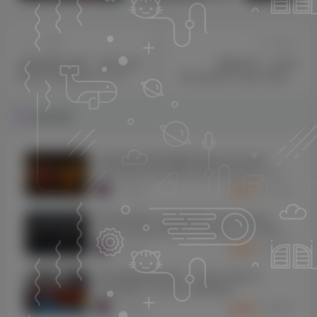
上一篇
下一篇
终极多重过滤器 – Polyverse
磁带仿真 – Impact
Music Filterverse v0.7.4
Soundworks Tape Sculptor
Beta WIN
v1.0.2 WIN
相关推荐
[总线混音母带处理插件包]Joey Sturgis
Tones Bus Glue Billy Decker Bundle v1.0.5-
SEnki [WiN]（64.5MB）
7734
5个月前
3
K币
[顶尖的全新人声混音插件] Joey Sturgis
Tones Howard Benson Vocals v1.0.6-SEnki
[WiN]（18.1MB）
5895
5个月前
3
K币
插件联盟效果器全套 – Plugin Alliance
Complete 2.14.2019 WIN MAC
5609
9个月前
3
K币