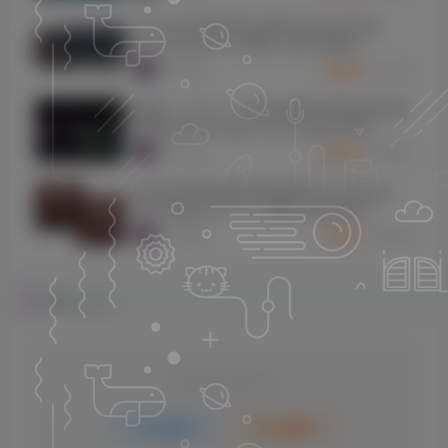
[14个综合混音插件合集]Zynaptiq Plugin
Bundle 2025-01 [WiN]（864.83MB）
3707
9个月前
5
K币
[更新：12 合 1 三体AI传奇硬件模拟效果器完
整套装]Three-Body Technology Deep
Vintage v1.0.3 R2R [WiN, MacOSX]
2960
9个月前
10
K币
（137.9MB+702.5MB）
[标志性饱和度激励剪辑器]Pulsar Modular
P44 Magnum v1.1.1 [WiN, MacOSX]
（11.7MB+49.6MB）
2258
9个月前
5
K币
评论
抢沙发
请登录后发表评论
登录
注册