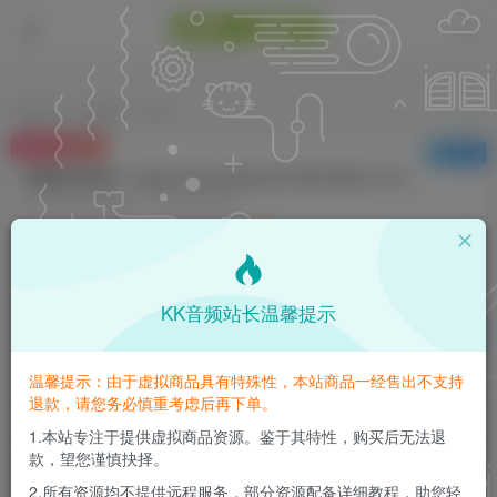
首页
VST插件
正文
付费资源
已售 39
音频动态处理 – Impact Soundworks Peak Rider 2 v2.1.6 WIN
此内容为付费资源，请付费后查看
3
K币
免费
免费
钻石会员
至尊会员
KK音频站长温馨提示
登录购买
请登录购买，否则密码遗忘或资源丢失需重新购买，链接失效请加微
温馨提示：由于虚拟商品具有特殊性，本站商品一经售出不支持
信：yqyptys
退款，请您务必慎重考虑后再下单。
1.本站专注于提供虚拟商品资源。鉴于其特性，购买后无法退
款，望您谨慎抉择。
音频动态处理 – Impact Soundworks Peak Rider
2 v2.1.6 WIN
2.所有资源均不提供远程服务，部分资源配备详细教程，助您轻