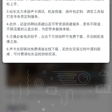
松上手。
Organ EKX)
3.站长实力承接声卡调试、机架搭建、插件包定制、调音工具箱
KK音频官方
打造等各类定制服务。
关注
私信
9个月前更新
4.此外，还提供网站搭建以及可带资源搭建服务，更有不限速、
0
111
7
不限流量的云盘出租，为您带来极致体验。
5.主播必备电音助手，点击下方按钮即可免费下载，开启精彩直
播之旅。
6.声卡全部驱动免费满速在线下载，若您在安装过程中遇到困
难，可付费请站长远程协助安装。
Team V.R | 2024.04.06 | WIN~667.51 MB MAC~700 MB
详细介绍