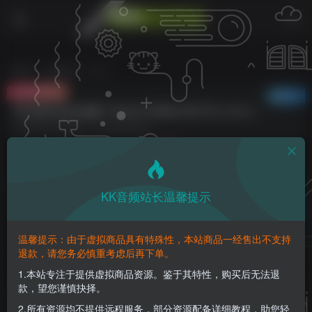
首页
编曲音源
正文
付费资源
已售 54
罗兰综合专业合成器！Roland ZENOLOGY Pro v2.0.2 WIN&MAC U2B
此内容为付费资源，请付费后查看
10
K币
免费
免费
钻石会员
至尊会员
KK音频站长温馨提示
登录购买
请登录购买，否则密码遗忘或资源丢失需重新购买，链接失效请加微
温馨提示：由于虚拟商品具有特殊性，本站商品一经售出不支持
信：yqyptys
退款，请您务必慎重考虑后再下单。
1.本站专注于提供虚拟商品资源。鉴于其特性，购买后无法退
款，望您谨慎抉择。
罗兰综合专业合成器！Roland ZENOLOGY Pro
v2.0.2 WIN&MAC U2B
2.所有资源均不提供远程服务，部分资源配备详细教程，助您轻