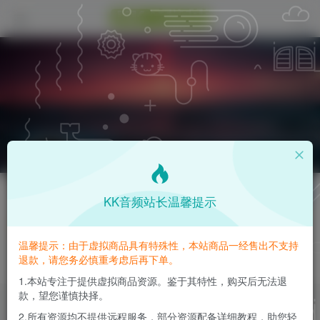
关注
私信
KK音频站长温馨提示
Mzhif
温馨提示：由于虚拟商品具有特殊性，本站商品一经售出不支持
2枚徽章
退款，请您务必慎重考虑后再下单。
这家伙很懒，什么都没有写...
1.本站专注于提供虚拟商品资源。鉴于其特性，购买后无法退
款，望您谨慎抉择。
文章
0
收藏
0
评论
0
板块
0
帖子
0
粉丝
0
2.所有资源均不提供远程服务，部分资源配备详细教程，助您轻