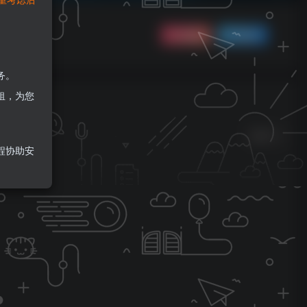
关注
私信
务。
租，为您
排序
程协助安