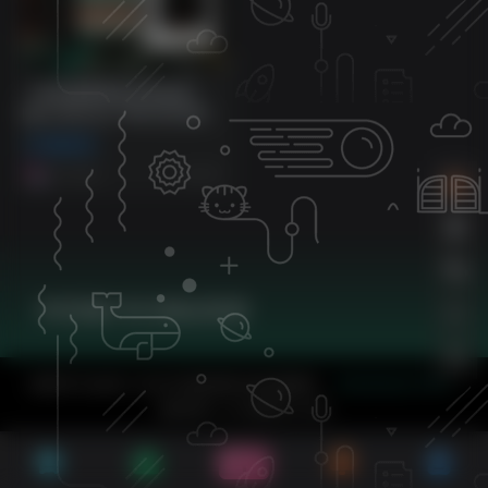
一体化情景管弦乐音色库！
Best Service THE SCORE
KONTAKT
编曲音源
9个月前
533
KK音频-专注精品资源
版权所有 Copyright © 2026 KK音频资源网 保留资源解释权
- 本站已安全运行2138天
数据库查询：6次 加载耗时0.220秒