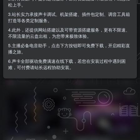
松上手。
3.站长实力承接声卡调试、机架搭建、插件包定制、调音工具箱
打造等各类定制服务。
4.此外，还提供网站搭建以及可带资源搭建服务，更有不限速、
不限流量的云盘出租，为您带来极致体验。
5.主播必备电音助手，点击下方按钮即可免费下载，开启精彩直
播之旅。
一体化情景管弦乐音色库！
专业管乐扩展音色库！
6.声卡全部驱动免费满速在线下载，若您在安装过程中遇到困
Best Service THE SCORE
Cinesamples CineBrass
难，可付费请站长远程协助安装。
KONTAKT
Descant Horn v1.1.0.3
编曲音源
编曲音源
KONTAKT
9个月前
9个月前
311
638