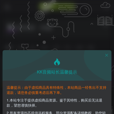
管乐音源
共9篇
排序
更新
发布
浏览
点赞
评论
收藏
随机
KK音频站长温馨提示
温馨提示：由于虚拟商品具有特殊性，本站商品一经售出不支持
退款，请您务必慎重考虑后再下单。
独奏建模木管套装！Audio
建模独奏铜管套装！Audio
Modeling SWAM Solo
Modeling SWAM Solo Brass
1.本站专注于提供虚拟商品资源。鉴于其特性，购买后无法退
Woodwinds Bundle
Bundle v3.7.2.5169 WIN版
款，望您谨慎抉择。
编曲音源
编曲音源
v3.7.2.5169 WIN版
9个月前
9个月前
2.所有资源均不提供远程服务，部分资源配备详细教程，助您轻
567
367