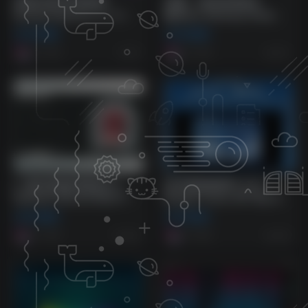
[高级沉浸式环绕混响]
[更新：4款经典混响合
iZotope Equinox v1.1.0-
集]Wave Alchemy Pulse
R2R [WiN]（36.6MB）
v1.1.0/Radiance
VST插件
VST插件
v1.0.0/Glow v1.2.0/Dawn
4个月前
5个月前
v1.0.0 [WiN+MAC]
39
351
（907.82MB）
[一键式混响效果器]Mors
[多功能混响插件] Joey
Verbatim (Reverb Multi FX
Sturgis Tones JST Sky Box
Plugin) v1.0.0-GTA [WiN,
v1.1.7-SEnki [WiN]
VST插件
VST插件
MacOSX]（105MB）
（4.5MB）
5个月前
5个月前
629
455