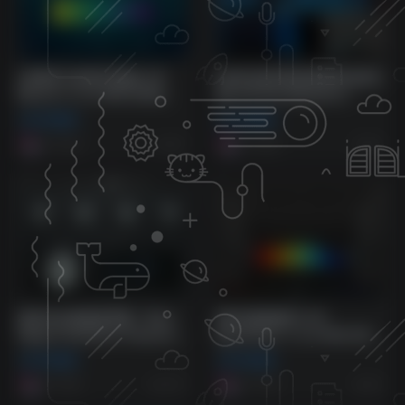
[充满活力的现代混响] UVI
[实时自适应鼓组替换和处理工
Bloom v1.0.2-R2R [WiN]
具] UVI DrumReplacer
（19.8MB）
v1.3.2-R2R [WiN]
VST插件
VST插件
（73.7MB）
8个月前
8个月前
48
56
板岩专业混响效果器！Slate
[算法混响插件] UVI
Digital VerbSuite Classics
SparkVerb v1.5.0-R2R [WiN]
v1.1.5.0 WIN版
（22.3MB）
VST插件
VST插件
8个月前
8个月前
474
63