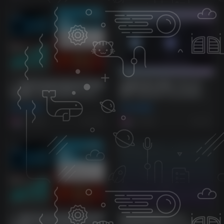
[一键安装免激活版经典混响插
[创新性算法混响] Valhalla
件套装] ValhallaDSP bundle
DSP Valhalla FutureVerb
2025.12-V.R [WiN, MacOSX]
v1.0.0.8 Incl Patched and
VST插件
VST插件
（60MB+20MB)
Keygen-R2R [WiN]（8.9MB)
8个月前
9个月前
133
157
[一键安装免激活版经典混响插
[终极混响插件]Sonic