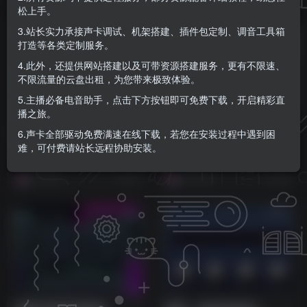
松上手。
3.站长实力承接声卡调试、机架搭建、插件包定制、调音工具箱
打造等各类定制服务。
4.此外，还提供网站搭建以及可带资源搭建服务，更有不限速、
不限流量的云盘出租，为您带来极致体验。
5.主播必备电音助手，点击下方按钮即可免费下载，开启精彩直
播之旅。
[史上最全能的混响器]
[史上最全能的混响器]
6.声卡全部驱动免费满速在线下载，若您在安装过程中遇到困
Overloud REmatrix Bundle
Overloud REmatrix
难，可付费请站长远程协助安装。
2025 Incl Keygen-R2R
Complete Bundle v1.2.11
VST插件
VST插件
[WiN]（1.38GB）
[WiN, MacOSX]
4个月前
4个月前
（1.12GB+1.09GB）
77
72