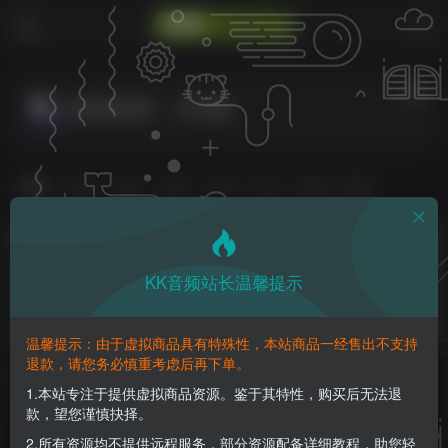
混响效果器
共83篇
排序
更新
发布
浏览
点赞
评论
收藏
随机
KK音频站长温馨提示
温馨提示：由于虚拟商品具有特殊性，本站商品一经售出不支持
退款，请您务必慎重考虑后再下单。
[AI智能混响插件] Sonible
[混响效果器] Overloud
Smartreverb 2 v1.0.3 [WiN,
BREVERB 2 v2.1.18 Incl
1.本站专注于提供虚拟商品资源。鉴于其特性，购买后无法退
MacOSX]
Patched and Keygen-R2R
款，望您谨慎抉择。
VST插件
VST插件
（38.58.MB+158.5MB）
[WiN]（15.78MB）
3个月前
3个月前
2.所有资源均不提供远程服务，部分资源配备详细教程，助您轻
73
57